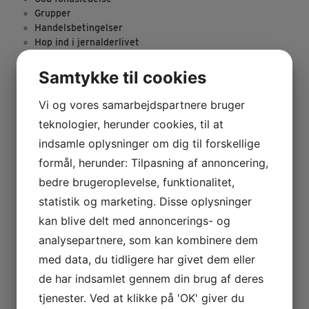
Grupper
Handelsbetingelser
Hop ind i jernalderlivet
Information om COVID-19
Jernalderen
Samtykke til cookies
Job i Sagnlandet Lejre
Kontakt
Vi og vores samarbejdspartnere bruger
Konto
teknologier, herunder cookies, til at
Kort over Sagnlandet Lejre
indsamle oplysninger om dig til forskellige
Køb billet
Kurv
formål, herunder: Tilpasning af annoncering,
Lejrskoleinformation
bedre brugeroplevelse, funktionalitet,
Lejrskoler
statistik og marketing. Disse oplysninger
Løn- og økonomimedarbejder til Sagnlandet Lejre
Medlemsundersøgelse for Sagnlandet Lejres Venner
kan blive delt med annoncerings- og
Møder
analysepartnere, som kan kombinere dem
Om Sagnlandet
med data, du tidligere har givet dem eller
Oplevelser
Oplevelser i Lejre-området
de har indsamlet gennem din brug af deres
Organisation og VPAC
tjenester. Ved at klikke på 'OK' giver du
På Egen Hånd