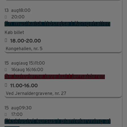
13
aug
18:00
20:00
En musikalsk tidsrejse i Kongehallen
Køb billet
18.00-20.00
Kongehallen, nr. 5
15
aug
(aug 15)
11:00
16
(aug 16)
16:00
Se kulsvierne lave kul i jernalderen
11.00-16.00
Ved Jernaldergravene, nr. 27
15
aug
09:30
17:00
Eksklusivt kursus i plantefarvning af