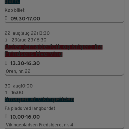
garn.
Køb billet
09.30-17.00
22
aug
(aug 22)
13:30
23
(aug 23)
16:30
Oplev jernalderfolk og krigere fra
Prindsens Hverving
13.30-16.30
Oren, nr. 22
30
aug
10:00
16:00
Smagen af vikingetiden
Få plads ved langbordet
10.00-16.00
Vikingepladsen Fredsbjerg, nr. 4