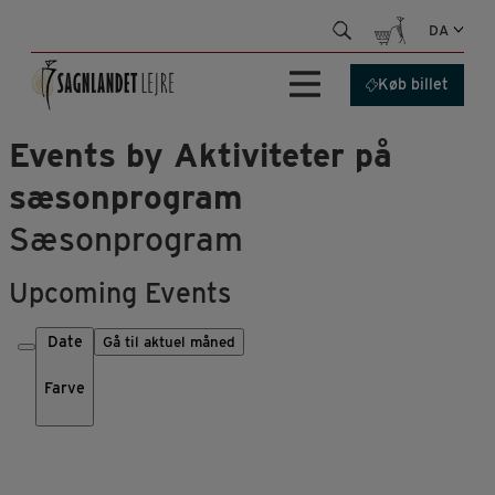
Hop
DA
til
indhold
Køb billet
Events by Aktiviteter på
sæsonprogram
Sæsonprogram
Upcoming Events
Date
Gå til aktuel måned
Farve