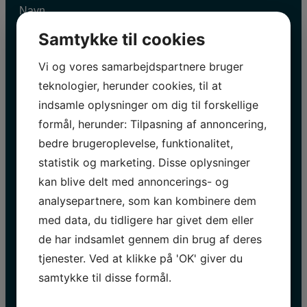
Navn
E-
Samtykke til cookies
mail
*
Vi og vores samarbejdspartnere bruger
teknologier, herunder cookies, til at
indsamle oplysninger om dig til forskellige
formål, herunder: Tilpasning af annoncering,
INFORMATION 2026
bedre brugeroplevelse, funktionalitet,
statistik og marketing. Disse oplysninger
Påskeferie | 28.03 – 06.04
Åbent alle dage:
10.00 – 17.00
kan blive delt med annoncerings- og
Forår | 07.04 – 26.06
analysepartnere, som kan kombinere dem
Tir, ons, tor:
10.00 – 16.00
med data, du tidligere har givet dem eller
Lør, søn, helligdage:
10.00 – 17.00
Sankt Hans | 23.06
de har indsamlet gennem din brug af deres
Åben:
10.00 – 21.00
tjenester. Ved at klikke på 'OK' giver du
Sommer | 27.06 – 30.08
Åben alle dage:
10.00 – 17.00
samtykke til disse formål.