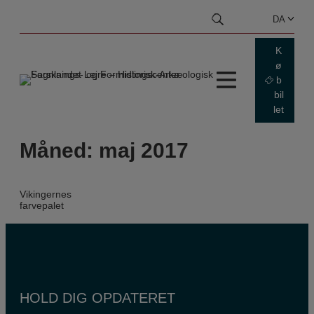
Hop
DA
til
indhold
K
ø
b
bil
let
Måned:
maj 2017
Vikingernes
farvepalet
HOLD DIG OPDATERET