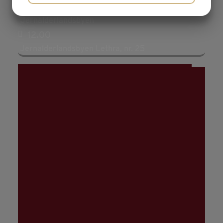
JA
NEJ
JA
NEJ
Varighed ca. 20 min - Mødested: Midt i
Jernalderlandsbyen
MARKETING
STATISTIK
12.00
Jernalderlandsbyen Lethra, nr. 25