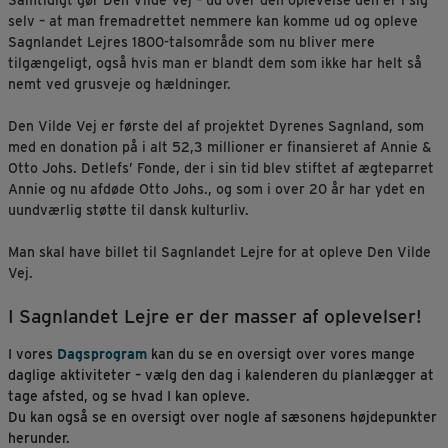
Samtidigt gør Den Vilde Vej – ud over den oplevelse den er i sig
selv – at man fremadrettet nemmere kan komme ud og opleve
Sagnlandet Lejres 1800-talsområde som nu bliver mere
tilgængeligt, også hvis man er blandt dem som ikke har helt så
nemt ved grusveje og hældninger.
Den Vilde Vej er første del af projektet Dyrenes Sagnland, som
med en donation på i alt 52,3 millioner er finansieret af Annie &
Otto Johs. Detlefs’ Fonde, der i sin tid blev stiftet af ægteparret
Annie og nu afdøde Otto Johs., og som i over 20 år har ydet en
uundværlig støtte til dansk kulturliv.
Man skal have billet til Sagnlandet Lejre for at opleve Den Vilde
Vej.
I Sagnlandet Lejre er der masser af oplevelser!
I vores
Dagsprogram
kan du se en oversigt over vores mange
daglige aktiviteter – vælg den dag i kalenderen du planlægger at
tage afsted, og se hvad I kan opleve.
Du kan også se en oversigt over nogle af sæsonens højdepunkter
herunder.