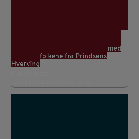
23
aug
14:30
16:30
Prøv selv og demonstrationer med
jernalderfolkene fra Prindsens
Hverving
14.30-16.30
Jernalderlandsbyen Lethra, nr. 25