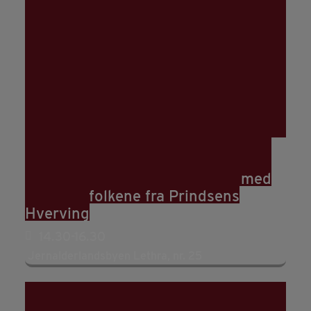
22
aug
14:30
16:30
Prøv selv og demonstrationer med
jernalderfolkene fra Prindsens
Hverving
14.30-16.30
Jernalderlandsbyen Lethra, nr. 25