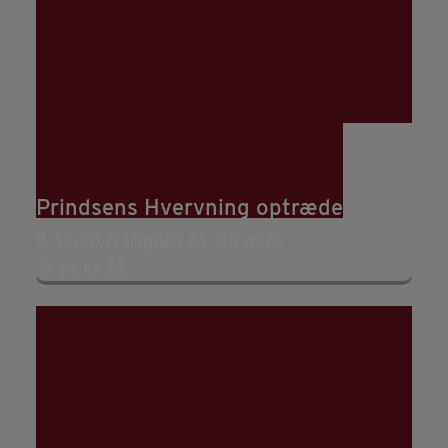
22
aug
13:30
14:30
Oplev jernalderkrigerne fra
Prindsens Hvervning optræde
13.30 (varighed ca. 30 min)
Oren, nr. 22