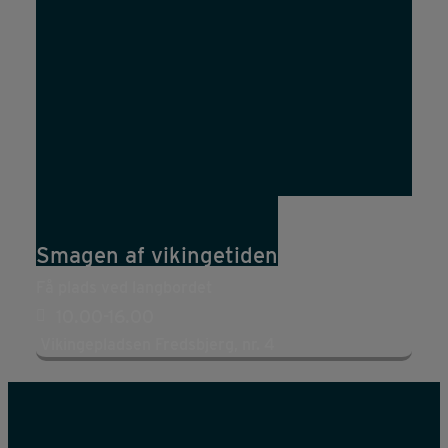
30
aug
10:00
16:00
Smagen af vikingetiden
Få plads ved langbordet
10.00-16.00
Vikingepladsen Fredsbjerg, nr. 4