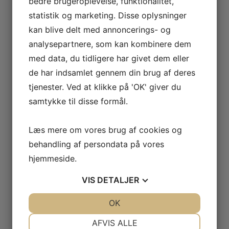
bedre brugeroplevelse, funktionalitet,
Jernalderlandsbyen Lethra, nr. 25
statistik og marketing. Disse oplysninger
kan blive delt med annoncerings- og
analysepartnere, som kan kombinere dem
med data, du tidligere har givet dem eller
de har indsamlet gennem din brug af deres
tjenester. Ved at klikke på 'OK' giver du
samtykke til disse formål.
Læs mere om vores brug af cookies og
behandling af persondata på vores
hjemmeside.
VIS
DETALJER
16
aug
12:00
JA
NEJ
OK
JA
NEJ
Rundvisning: Hør om jernalderens
NØDVENDIGE
PRÆFERENCER
verden og hverdagsliv
AFVIS ALLE