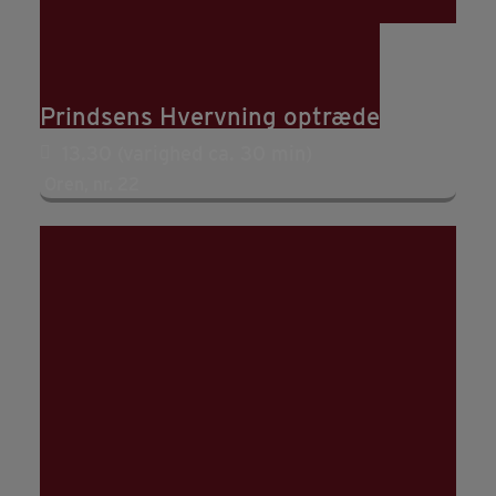
23
aug
13:30
14:30
Oplev jernalderkrigerne fra
Prindsens Hvervning optræde
13.30 (varighed ca. 30 min)
Oren, nr. 22