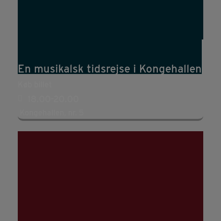
13
aug
18:00
20:00
En musikalsk tidsrejse i Kongehallen
Køb billet
18.00-20.00
Kongehallen, nr. 5