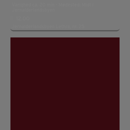
Varighed ca. 20 min - Mødested: Midt i
Jernalderlandsbyen
12.00
Jernalderlandsbyen Lethra, nr. 25