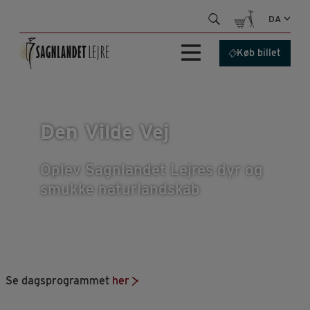
Hop
DA
til
indhold
Køb billet
Den Vilde Vej
Oplev Sagnlandet Lejres dyr og
smukke naturlandskab
Se dagsprogrammet
her