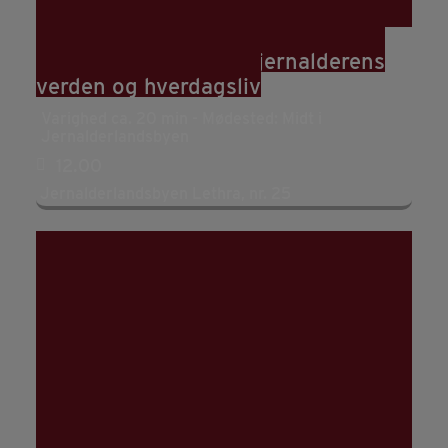
22
aug
12:00
Rundvisning: Hør om jernalderens
verden og hverdagsliv
Varighed ca. 20 min - Mødested: Midt i
Jernalderlandsbyen
12.00
Jernalderlandsbyen Lethra, nr. 25