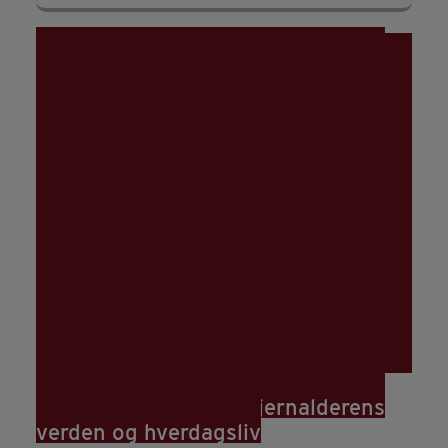
23
aug
12:00
Rundvisning: Hør om jernalderens
verden og hverdagsliv