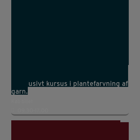
15
aug
09:30
17:00
Eksklusivt kursus i plantefarvning af
garn.
Køb billet
09.30-17.00