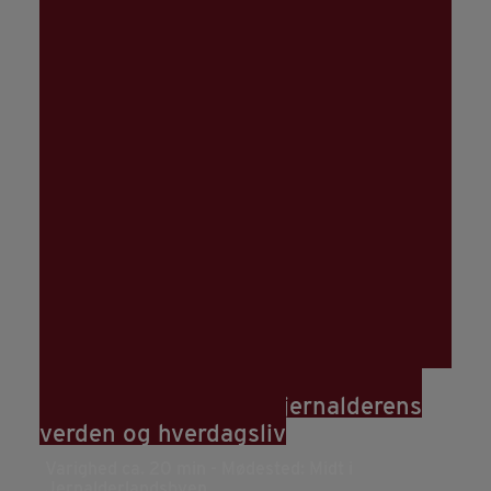
08
aug
12:00
Rundvisning: Hør om jernalderens
verden og hverdagsliv
Varighed ca. 20 min - Mødested: Midt i
Jernalderlandsbyen