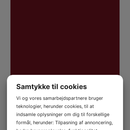
Samtykke til cookies
15
aug
12:00
Rundvisning: Hør om jernalderens
Vi og vores samarbejdspartnere bruger
verden og hverdagsliv
teknologier, herunder cookies, til at
Varighed ca. 20 min - Mødested: Midt i
Jernalderlandsbyen
indsamle oplysninger om dig til forskellige
12.00
formål, herunder: Tilpasning af annoncering,