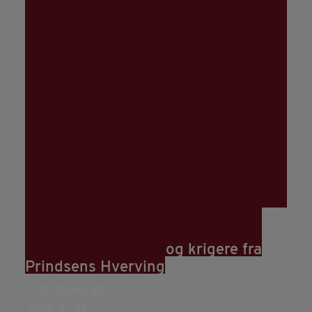
22
aug
(aug 22)
13:30
23
(aug 23)
16:30
Oplev jernalderfolk og krigere fra
Prindsens Hverving
13.30-16.30
Oren, nr. 22