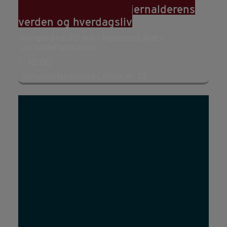
Rundvisning: Hør om jernalderens
verden og hverdagsliv
Varighed ca. 20 min - Mødested: Midt i
Jernalderlandsbyen
12.00
Jernalderlandsbyen Lethra, nr. 25