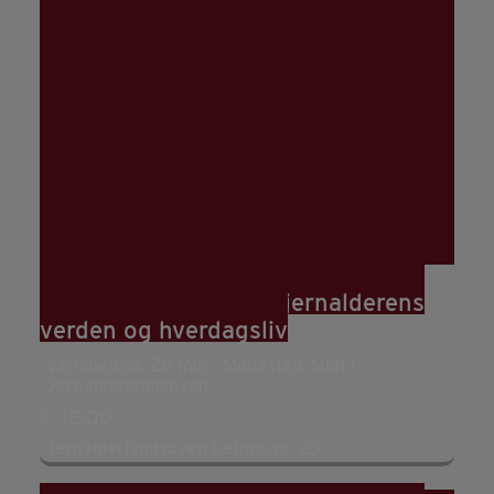
07
aug
12:00
Rundvisning: Hør om jernalderens
verden og hverdagsliv
Varighed ca. 20 min - Mødested: Midt i
Jernalderlandsbyen
12.00
Jernalderlandsbyen Lethra, nr. 25