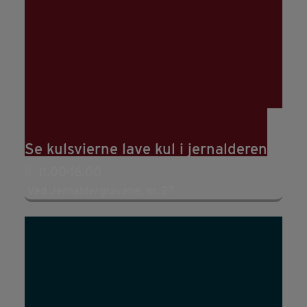
15
aug
(aug 15)
11:00
16
(aug 16)
16:00
Se kulsvierne lave kul i jernalderen
11.00-16.00
Ved Jernaldergravene, nr. 27