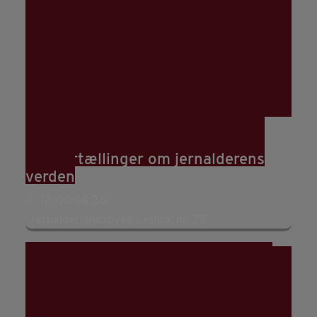
03
aug
(aug 3)
12:00
09
(aug 9)
17:00
Hør fortællinger om jernalderens
verden
12.00-14.30
Jernalderlandsbyen Lethra, nr. 25