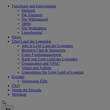
Skip
Forschung und Entwicklung
to
Steinzeit
content
Die Eisenzeit
Die Wikingerzeit
1800s
Die Werkstätten
Lagerfeuertal
News
Über Land der Legenden
Jobs in Lejre Land der Legenden
Business Club & Sponsoren
Gutes Fondsmanagement
Karte von Lejre Land der Legenden
Organisation und VPAC
Vision und Auftrag
Unterstützen Sie Lejre Land of Legends
Kontakt
Vergessene Fälle
FAQ
Verein der Freunde
Webshop