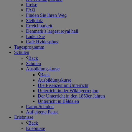
Preise
FAQ
Finden Sie Ihren Weg
Stellplatz
Erreichbarkeit
Denmark’s largest royal hall
Laden Sie
Café Hvidesøhus
Tagesprogramm
Schulen
Back
Schulen
Ausbildungskurse
Back
Ausbildungskurse
Die Eisenzeit im Unterricht
Unterricht in der Wikingerregion
Der Unterricht in den 1850er Jahren
Unterricht in Båldalen
Camp-Schulen
Auf eigene Faust
Erlebnisse
Back
Erlebnisse