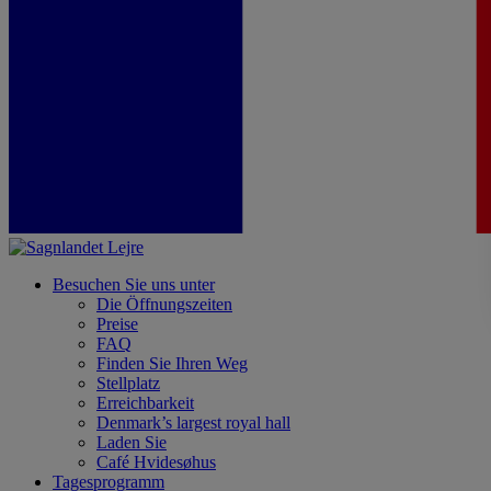
Besuchen Sie uns unter
Die Öffnungszeiten
Preise
FAQ
Finden Sie Ihren Weg
Stellplatz
Erreichbarkeit
Denmark’s largest royal hall
Laden Sie
Café Hvidesøhus
Tagesprogramm