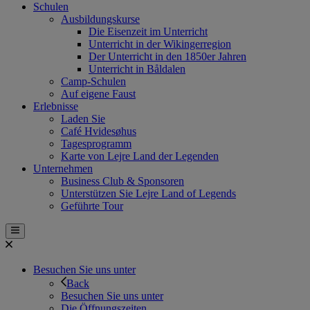
Schulen
Ausbildungskurse
Die Eisenzeit im Unterricht
Unterricht in der Wikingerregion
Der Unterricht in den 1850er Jahren
Unterricht in Båldalen
Camp-Schulen
Auf eigene Faust
Erlebnisse
Laden Sie
Café Hvidesøhus
Tagesprogramm
Karte von Lejre Land der Legenden
Unternehmen
Business Club & Sponsoren
Unterstützen Sie Lejre Land of Legends
Geführte Tour
Besuchen Sie uns unter
Back
Besuchen Sie uns unter
Die Öffnungszeiten