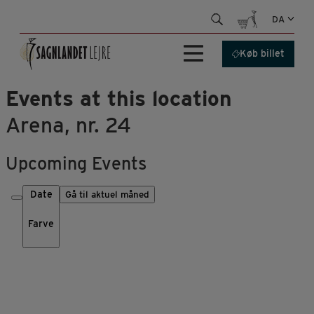
Hop
DA
til
indhold
Køb billet
Events at this location
Arena, nr. 24
Upcoming Events
Date
Gå til aktuel måned
Farve