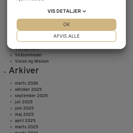
Undervisning i Jernalderen
VIS
DETALJER
Undervisning i vikingeområdet
Undervisningsforløb
JA
NEJ
OK
JA
NEJ
Værkstederne
Venneforening
NØDVENDIGE
PRÆFERENCER
AFVIS ALLE
Viden & forskning
Viden om perioder
JA
NEJ
JA
NEJ
Vikingetiden
MARKETING
STATISTIK
Virksomheder
Vision og Mission
Arkiver
marts 2026
oktober 2025
september 2025
juli 2025
juni 2025
maj 2025
april 2025
marts 2025