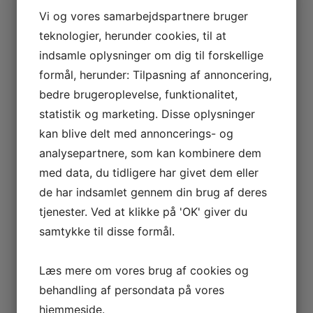
Spørgeskema Skoletjenestens Undervisningsforløb
Vi og vores samarbejdspartnere bruger
Stenalderen
Støt Sagnlandet Lejre
teknologier, herunder cookies, til at
Tag på ferie i vikingetiden
indsamle oplysninger om dig til forskellige
Tak for din hjælp!
formål, herunder: Tilpasning af annoncering,
Tak fordi du udfyldte vores publikumsundersøgelse!
Teambuilding
bedre brugeroplevelse, funktionalitet,
Temaweekender/uger
statistik og marketing. Disse oplysninger
Tilfredshedsundersøgelse af jeres ophold som
kan blive delt med annoncerings- og
fortidsfamilie
Tilgængelighed
analysepartnere, som kan kombinere dem
Tilmelding for frivillige til Sagnlandet Lejres
med data, du tidligere har givet dem eller
juleweekender
de har indsamlet gennem din brug af deres
Tilmelding til Indsatsdag
Tilmelding til Sagnlandskørekort
tjenester. Ved at klikke på 'OK' giver du
Tilmelding til stemningsfuld venneaften – kun for
samtykke til disse formål.
medlemmer
Timelønnet formidler i Sagnlandet Lejre
Timelønnet formidler i Sagnlandet Lejre
Læs mere om vores brug af cookies og
Timelønnet vaskevagt i Sagnlandet Lejre
behandling af persondata på vores
Undervisning i 1850erne
hjemmeside.
Undervisning i Båldalen