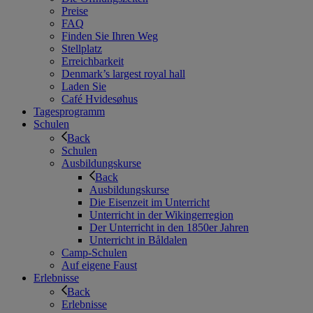
Preise
FAQ
Finden Sie Ihren Weg
Stellplatz
Erreichbarkeit
Denmark’s largest royal hall
Laden Sie
Café Hvidesøhus
Tagesprogramm
Schulen
Back
Schulen
Ausbildungskurse
Back
Ausbildungskurse
Die Eisenzeit im Unterricht
Unterricht in der Wikingerregion
Der Unterricht in den 1850er Jahren
Unterricht in Båldalen
Camp-Schulen
Auf eigene Faust
Erlebnisse
Back
Erlebnisse