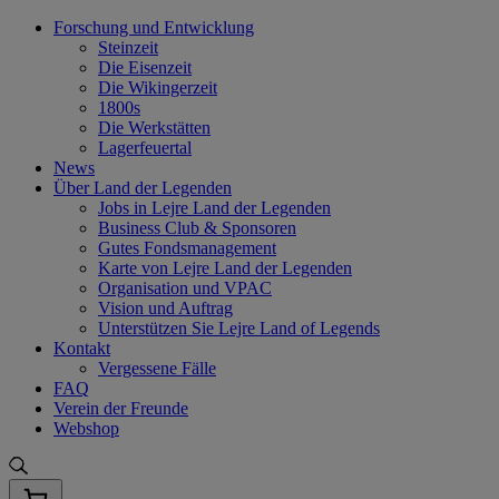
Skip
Forschung und Entwicklung
to
Steinzeit
content
Die Eisenzeit
Die Wikingerzeit
1800s
Die Werkstätten
Lagerfeuertal
News
Über Land der Legenden
Jobs in Lejre Land der Legenden
Business Club & Sponsoren
Gutes Fondsmanagement
Karte von Lejre Land der Legenden
Organisation und VPAC
Vision und Auftrag
Unterstützen Sie Lejre Land of Legends
Kontakt
Vergessene Fälle
FAQ
Verein der Freunde
Webshop