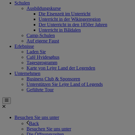
Schulen
Ausbildungskurse
Die Eisenzeit im Unterricht
Unterricht in der Wikingerregion
Der Unterricht in den 1850er Jahren
Unterricht in Båldalen
Camp-Schulen
Auf eigene Faust
Erlebnisse
Laden Sie
Café Hvidesøhus
Tagesprogramm
Karte von Lejre Land der Legenden
Unternehmen
Business Club & Sponsoren
Unterstützen Sie Lejre Land of Legends
Geführte Tour
Besuchen Sie uns unter
Back
Besuchen Sie uns unter
Die Öffnungszeiten