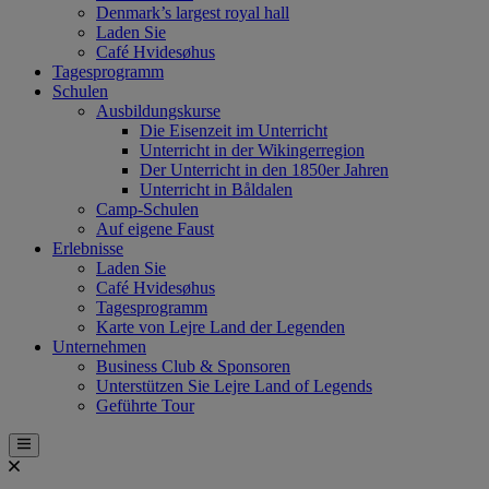
Denmark’s largest royal hall
Laden Sie
Café Hvidesøhus
Tagesprogramm
Schulen
Ausbildungskurse
Die Eisenzeit im Unterricht
Unterricht in der Wikingerregion
Der Unterricht in den 1850er Jahren
Unterricht in Båldalen
Camp-Schulen
Auf eigene Faust
Erlebnisse
Laden Sie
Café Hvidesøhus
Tagesprogramm
Karte von Lejre Land der Legenden
Unternehmen
Business Club & Sponsoren
Unterstützen Sie Lejre Land of Legends
Geführte Tour