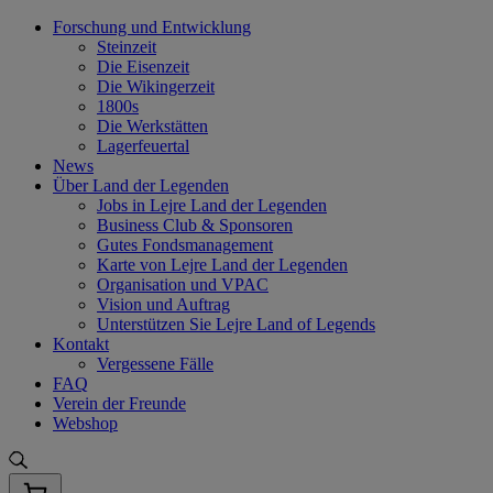
Skip
Forschung und Entwicklung
to
Steinzeit
content
Die Eisenzeit
Die Wikingerzeit
1800s
Die Werkstätten
Lagerfeuertal
News
Über Land der Legenden
Jobs in Lejre Land der Legenden
Business Club & Sponsoren
Gutes Fondsmanagement
Karte von Lejre Land der Legenden
Organisation und VPAC
Vision und Auftrag
Unterstützen Sie Lejre Land of Legends
Kontakt
Vergessene Fälle
FAQ
Verein der Freunde
Webshop