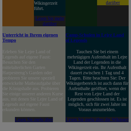
darüber
Wikingerzeit
führt.
Lesen Sie mehr
darüber
Unterricht in Ihrem eigenen
Camp-Schulen in Lejre Land
Tempo
of Legends
Erleben Sie Lejre Land of
Tauchen Sie bei einem
Legends auf eigene Faust:
mehrtägigen Aufenthalt im Lejre
Besuchen Sie den
Land der Legenden in die
mittelalterlichen Garten
Wikingerzeit ein. Ihr Aufenthalt
Harpestreng’s Garden oder
dauert zwischen 1 Tag und 4
probieren Sie unsere speziell
Tagen. Bitte beachten Sie: Der
entwickelte Matheaufgabe über
Wikingerbereich ist auch dann für
die Königshalle aus. Probieren
Aufenthalte geöffnet, wenn der
Sie einige unserer anderen Kurse
Rest von Lejre Land der
aus, mit denen Sie Lejre Land of
Legenden geschlossen ist. Es ist
Legends auf eigene Faust
möglich, sich für zwei Jahre im
erkunden können.
Voraus anzumelden.
Lesen Sie mehr über
Lesen Sie mehr über die Wikinger