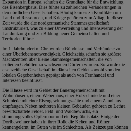
Expansion in Europa, schufen die Grundlage für die Entwicklung
des Eisenbergbaus. Dies führte zu zahlreichen Veränderungen in
den nördlichen Gesellschaften. Häufig kam es zu Konflikten um
Land und Ressourcen, und Kriege gehörten zum Alltag. In dieser
Zeit wurde die alte nordgermanische Stammesgesellschaft
umstrukturiert, was zu einer Umverteilung und Intensivierung der
Landnutzung und zur Bildung neuer Gemeinschaften und
Territorien führte.
Im 1. Jahrhundert n. Chr. wurden Bündnisse und Verbündete zu
einer Überlebensnotwendigkeit. Gleichzeitig schufen sie größere
Machtzentren über kleine Stammesgemeinschaften, die von
isolierten Gehöften zu wachsenden Dörfern wurden. So wurde die
eisenzeitliche Gesellschaft im dänischen Gebiet sowohl von den
lokalen Gegebenheiten geprägt als auch von Fernhandel und
Interessen beeinflusst.
Die Klasse wird im Gebiet der Bauerngemeinschaft mit
Wohnhäusern, einem Weberhaus, einer Holzschmiede und einer
Schmiede mit einer Eisengewinnungsstätte und einem Zaunhaus
empfangen. Neben mehreren kleinen Gebäuden gehören zu Lethra
bewirtschaftete Felder, Feld- und Waldbewuchs, ein
stimmungsvolles Opfermoor und ein Begräbnisplatz. Einige der
Dorfbewohner haben in ihrer Rolle die Kelten und Römer
kennengelernt, im Guten wie im Schlechten. Als Zeitzeugen können