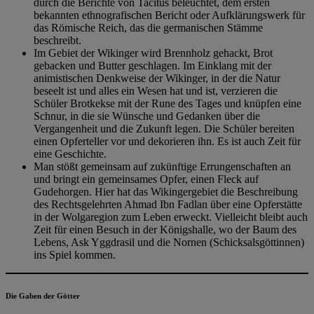
durch die Berichte von Tacitus beleuchtet, dem ersten
bekannten ethnografischen Bericht oder Aufklärungswerk für
das Römische Reich, das die germanischen Stämme
beschreibt.
Im Gebiet der Wikinger wird Brennholz gehackt, Brot
gebacken und Butter geschlagen. Im Einklang mit der
animistischen Denkweise der Wikinger, in der die Natur
beseelt ist und alles ein Wesen hat und ist, verzieren die
Schüler Brotkekse mit der Rune des Tages und knüpfen eine
Schnur, in die sie Wünsche und Gedanken über die
Vergangenheit und die Zukunft legen. Die Schüler bereiten
einen Opferteller vor und dekorieren ihn. Es ist auch Zeit für
eine Geschichte.
Man stößt gemeinsam auf zukünftige Errungenschaften an
und bringt ein gemeinsames Opfer, einen Fleck auf
Gudehorgen. Hier hat das Wikingergebiet die Beschreibung
des Rechtsgelehrten Ahmad Ibn Fadlan über eine Opferstätte
in der Wolgaregion zum Leben erweckt. Vielleicht bleibt auch
Zeit für einen Besuch in der Königshalle, wo der Baum des
Lebens, Ask Yggdrasil und die Nornen (Schicksalsgöttinnen)
ins Spiel kommen.
Die Gaben der Götter