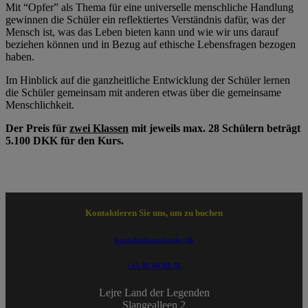
Mit “Opfer” als Thema für eine universelle menschliche Handlung
gewinnen die Schüler ein reflektiertes Verständnis dafür, was der
Mensch ist, was das Leben bieten kann und wie wir uns darauf
beziehen können und in Bezug auf ethische Lebensfragen bezogen
haben.
Im Hinblick auf die ganzheitliche Entwicklung der Schüler lernen
die Schüler gemeinsam mit anderen etwas über die gemeinsame
Menschlichkeit.
Der Preis für
zwei Klassen
mit jeweils max. 28 Schülern beträgt
5.100 DKK für den Kurs.
Kontaktieren Sie uns, um zu buchen
kontakt@sagnlandet.dk
+45 46 48 08 78
Lejre Land der Legenden
Slangealleen 2