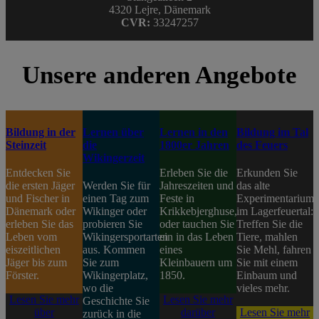
4320 Lejre, Dänemark
CVR:
33247257
Unsere anderen Angebote
Bildung in der
Lernen über
Lernen in den
Bildung im Tal
Steinzeit
die
1800er Jahren
des Feuers
Wikingerzeit
Entdecken Sie
Erleben Sie die
Erkunden Sie
die ersten Jäger
Werden Sie für
Jahreszeiten und
das alte
und Fischer in
einen Tag zum
Feste in
Experimentarium
Dänemark oder
Wikinger oder
Krikkebjerghuse,
im Lagerfeuertal:
erleben Sie das
probieren Sie
oder tauchen Sie
Treffen Sie die
Leben vom
Wikingersportarten
ein in das Leben
Tiere, mahlen
eiszeitlichen
aus. Kommen
eines
Sie Mehl, fahren
Jäger bis zum
Sie zum
Kleinbauern um
Sie mit einem
Förster.
Wikingerplatz,
1850.
Einbaum und
wo die
vieles mehr.
Lesen Sie mehr
Lesen Sie mehr
Geschichte Sie
über
darüber
Lesen Sie mehr
zurück in die