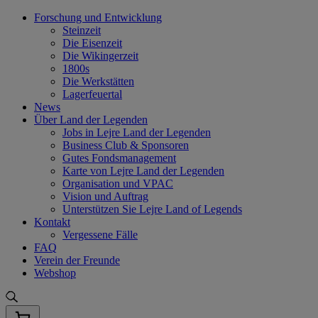
Skip
Forschung und Entwicklung
to
Steinzeit
content
Die Eisenzeit
Die Wikingerzeit
1800s
Die Werkstätten
Lagerfeuertal
News
Über Land der Legenden
Jobs in Lejre Land der Legenden
Business Club & Sponsoren
Gutes Fondsmanagement
Karte von Lejre Land der Legenden
Organisation und VPAC
Vision und Auftrag
Unterstützen Sie Lejre Land of Legends
Kontakt
Vergessene Fälle
FAQ
Verein der Freunde
Webshop