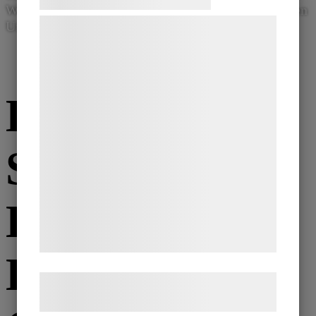
Weitere Informationen finden Sie auf den jeweiligen
Vi og vores samarbejdspartnere bruger
Unterseiten.
teknologier, herunder cookies, til at
indsamle oplysninger om dig til forskellige
formål, herunder: Tilpasning af annoncering,
BESUCHEN
bedre brugeroplevelse, funktionalitet,
statistik og marketing. Disse oplysninger
kan blive delt med annoncerings- og
SIE DAS
analysepartnere, som kan kombinere dem
med data, du tidligere har givet dem eller
de har indsamlet gennem din brug af deres
LAND DER
tjenester. Ved at klikke på 'OK' giver du
samtykke til disse formål.
LEGENDEN
Læs mere om vores brug af cookies og
behandling af persondata
her
.