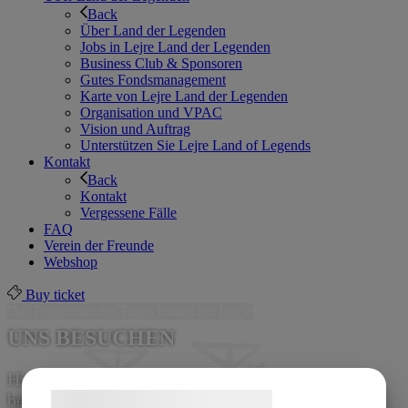
Back
Über Land der Legenden
Jobs in Lejre Land der Legenden
Business Club & Sponsoren
Gutes Fondsmanagement
Karte von Lejre Land der Legenden
Organisation und VPAC
Vision und Auftrag
Unterstützen Sie Lejre Land of Legends
Kontakt
Back
Kontakt
Vergessene Fälle
FAQ
Verein der Freunde
Webshop
Buy ticket
Das Programm des Tages finden Sie
hier
UNS BESUCHEN
Hier finden Sie wichtige Informationen, die Ihnen
bei der Planung Ihres Besuchs helfen.
Samtykke til cookies