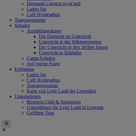
Denmark’s largest royal hall
Laden Sie
Café Hvidesøhus
Tagesprogramm
Schulen
Ausbildungskurse
Die Eisenzeit im Unterricht
Unterricht in der Wikingerregion
Der Unterricht in den 1850er Jahren
Unterricht in Båldalen
Camp-Schulen
Auf eigene Faust
Erlebnisse
Laden Sie
Café Hvidesøhus
Tagesprogramm
Karte von Lejre Land der Legenden
Unternehmen
Business Club & Sponsoren
Unterstützen Sie Lejre Land of Legends
Geführte Tour