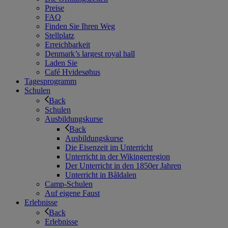
Preise
FAQ
Finden Sie Ihren Weg
Stellplatz
Erreichbarkeit
Denmark’s largest royal hall
Laden Sie
Café Hvidesøhus
Tagesprogramm
Schulen
Back
Schulen
Ausbildungskurse
Back
Ausbildungskurse
Die Eisenzeit im Unterricht
Unterricht in der Wikingerregion
Der Unterricht in den 1850er Jahren
Unterricht in Båldalen
Camp-Schulen
Auf eigene Faust
Erlebnisse
Back
Erlebnisse