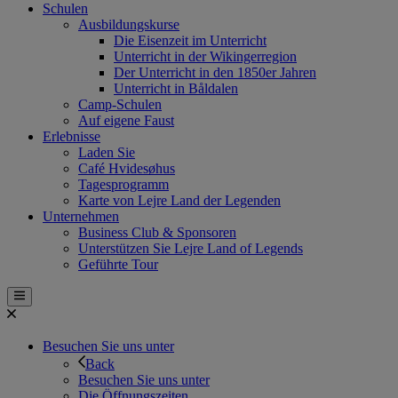
Schulen
Ausbildungskurse
Die Eisenzeit im Unterricht
Unterricht in der Wikingerregion
Der Unterricht in den 1850er Jahren
Unterricht in Båldalen
Camp-Schulen
Auf eigene Faust
Erlebnisse
Laden Sie
Café Hvidesøhus
Tagesprogramm
Karte von Lejre Land der Legenden
Unternehmen
Business Club & Sponsoren
Unterstützen Sie Lejre Land of Legends
Geführte Tour
Besuchen Sie uns unter
Back
Besuchen Sie uns unter
Die Öffnungszeiten