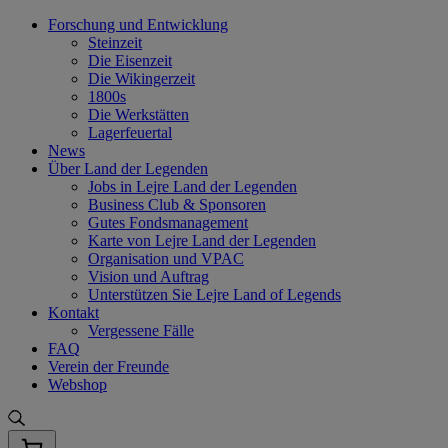
Skip
Forschung und Entwicklung
to
Steinzeit
content
Die Eisenzeit
Die Wikingerzeit
1800s
Die Werkstätten
Lagerfeuertal
News
Über Land der Legenden
Jobs in Lejre Land der Legenden
Business Club & Sponsoren
Gutes Fondsmanagement
Karte von Lejre Land der Legenden
Organisation und VPAC
Vision und Auftrag
Unterstützen Sie Lejre Land of Legends
Kontakt
Vergessene Fälle
FAQ
Verein der Freunde
Webshop