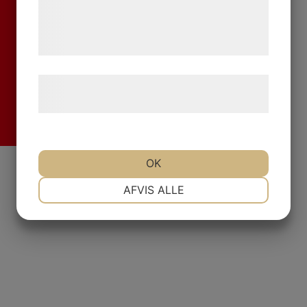
de har indsamlet gennem din brug af deres
tjenester. Ved at klikke på 'OK' giver du
samtykke til disse formål.
Læs mere om vores brug af cookies og
behandling af persondata
her
.
Fr
OK
NØDVENDIGE
PRÆFERENCER
AFVIS ALLE
MARKETING
STATISTIK