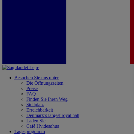
Besuchen Sie uns unter
Die Öffnungszeiten
Preise
FAQ
Finden Sie Ihren Weg
Stellplatz
Erreichbarkeit
Denmark’s largest royal hall
Laden Sie
Café Hvidesøhus
Tagesprogramm