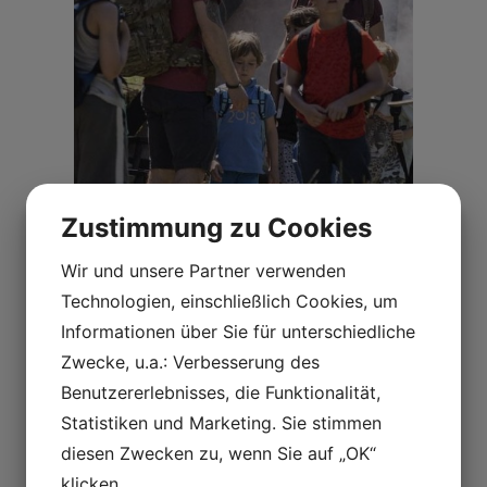
Zustimmung zu Cookies
Wir und unsere Partner verwenden
Technologien, einschließlich Cookies, um
Informationen über Sie für unterschiedliche
Zwecke, u.a.: Verbesserung des
Benutzererlebnisses, die Funktionalität,
Kontaktieren Sie uns, um zu buchen
Statistiken und Marketing. Sie stimmen
kontakt@sagnlandet.dk
diesen Zwecken zu, wenn Sie auf „OK“
+45 46 48 08 78
klicken.