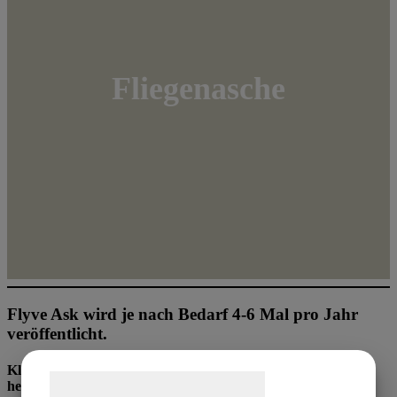
Fliegenasche
Flyve Ask wird je nach Bedarf 4-6 Mal pro Jahr
veröffentlicht.
Klicken Sie auf den unten stehenden Link, um das Magazin
Samtykke til cookies
herunterzuladen.