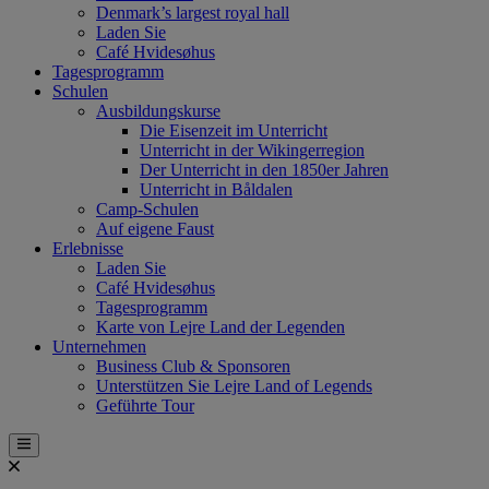
Denmark’s largest royal hall
Laden Sie
Café Hvidesøhus
Tagesprogramm
Schulen
Ausbildungskurse
Die Eisenzeit im Unterricht
Unterricht in der Wikingerregion
Der Unterricht in den 1850er Jahren
Unterricht in Båldalen
Camp-Schulen
Auf eigene Faust
Erlebnisse
Laden Sie
Café Hvidesøhus
Tagesprogramm
Karte von Lejre Land der Legenden
Unternehmen
Business Club & Sponsoren
Unterstützen Sie Lejre Land of Legends
Geführte Tour