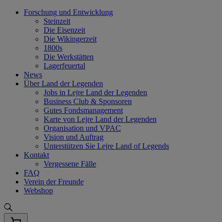
Skip
Forschung und Entwicklung
to
Steinzeit
content
Die Eisenzeit
Die Wikingerzeit
1800s
Die Werkstätten
Lagerfeuertal
News
Über Land der Legenden
Jobs in Lejre Land der Legenden
Business Club & Sponsoren
Gutes Fondsmanagement
Karte von Lejre Land der Legenden
Organisation und VPAC
Vision und Auftrag
Unterstützen Sie Lejre Land of Legends
Kontakt
Vergessene Fälle
FAQ
Verein der Freunde
Webshop