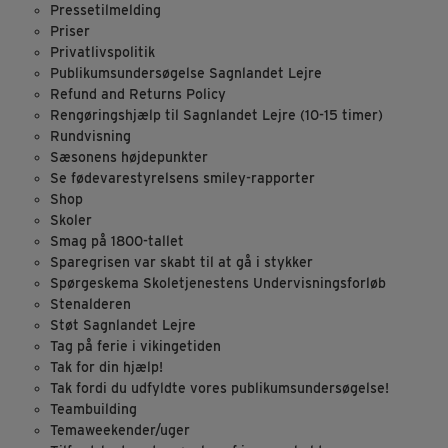
Pressetilmelding
Priser
Privatlivspolitik
Publikumsundersøgelse Sagnlandet Lejre
Refund and Returns Policy
Rengøringshjælp til Sagnlandet Lejre (10-15 timer)
Rundvisning
Sæsonens højdepunkter
Se fødevarestyrelsens smiley-rapporter
Shop
Skoler
Smag på 1800-tallet
Sparegrisen var skabt til at gå i stykker
Spørgeskema Skoletjenestens Undervisningsforløb
Stenalderen
Støt Sagnlandet Lejre
Tag på ferie i vikingetiden
Tak for din hjælp!
Tak fordi du udfyldte vores publikumsundersøgelse!
Teambuilding
Temaweekender/uger