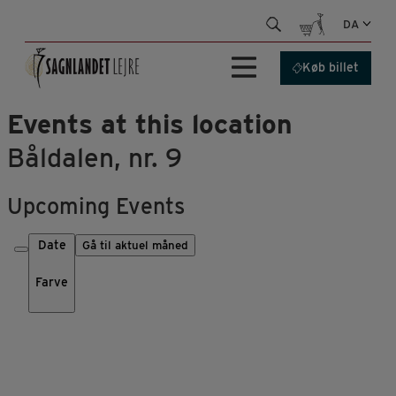
Hop
DA
til
indhold
Køb billet
Events at this location
Båldalen, nr. 9
Upcoming Events
Date
Gå til aktuel måned
Farve