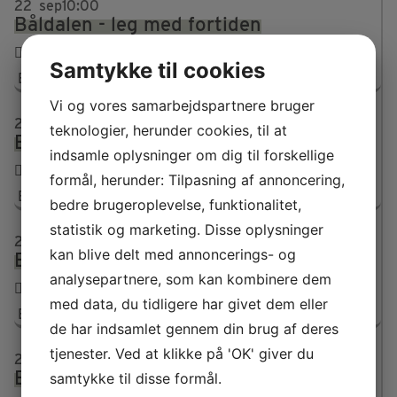
22
sep
10:00
Båldalen - leg med fortiden
10:00-15:00
Samtykke til cookies
Båldalen, nr. 9
Vi og vores samarbejdspartnere bruger
23
sep
10:00
teknologier, herunder cookies, til at
Båldalen - leg med fortiden
indsamle oplysninger om dig til forskellige
10:00-15:00
formål, herunder: Tilpasning af annoncering,
Båldalen, nr. 9
bedre brugeroplevelse, funktionalitet,
statistik og marketing. Disse oplysninger
24
sep
10:00
kan blive delt med annoncerings- og
Båldalen - leg med fortiden
analysepartnere, som kan kombinere dem
10:00-15:00
med data, du tidligere har givet dem eller
Båldalen, nr. 9
de har indsamlet gennem din brug af deres
tjenester. Ved at klikke på 'OK' giver du
26
sep
10:00
Båldalen - leg med fortiden
samtykke til disse formål.