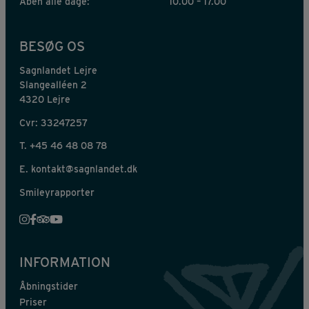
Åben alle dage:
10.00 – 17.00
BESØG OS
Sagnlandet Lejre
Slangealléen 2
4320 Lejre
Cvr: 33247257
T.
+45 46 48 08 78
E.
kontakt@sagnlandet.dk
Smileyrapporter
INFORMATION
Åbningstider
Priser