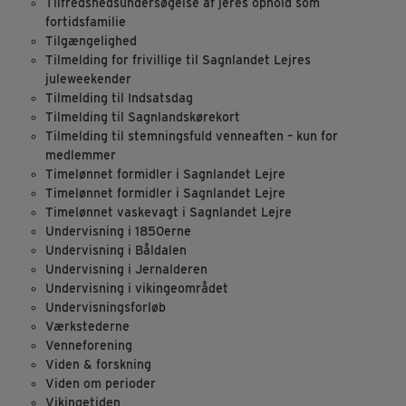
Tilfredshedsundersøgelse af jeres ophold som
fortidsfamilie
Tilgængelighed
Tilmelding for frivillige til Sagnlandet Lejres
juleweekender
Tilmelding til Indsatsdag
Tilmelding til Sagnlandskørekort
Tilmelding til stemningsfuld venneaften – kun for
medlemmer
Timelønnet formidler i Sagnlandet Lejre
Timelønnet formidler i Sagnlandet Lejre
Timelønnet vaskevagt i Sagnlandet Lejre
Undervisning i 1850erne
Undervisning i Båldalen
Undervisning i Jernalderen
Undervisning i vikingeområdet
Undervisningsforløb
Værkstederne
Venneforening
Viden & forskning
Viden om perioder
Vikingetiden