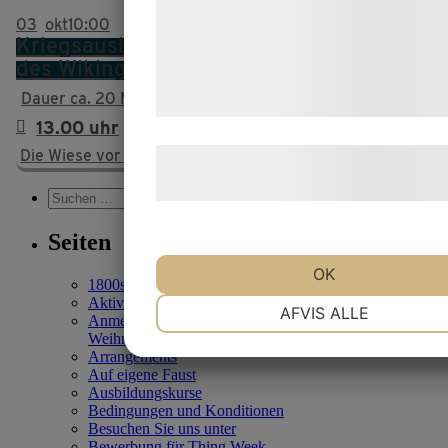
med data, du tidligere har givet dem el
03
okt
10:00
Kriegsausbildung – wurde Teil der Hird
de har indsamlet gennem din brug af 
des Wikingerkönigs
tjenester. Ved at klikke på 'OK' giver d
Dauer ca. 20 Min.
samtykke til disse formål.
13.00 uhr
Die Wiese vor der Königshalle bei Nr. 5
Læs mere om vores brug af cookies o
behandling af persondata
her
.
Suchen
nach:
Seiten
OK
1800s
Aktivitäten für Kinder
NØDVENDIGE
PRÆFERENCE
AFVIS ALLE
Anmeldung von Freiwilligen für die
Weihnachtswochenenden im Lejre Land der Legenden
Arrangements
Auf eigene Faust
MARKETING
STATISTIK
Ausbildungskurse
Bedingungen und Konditionen
Besuchen Sie uns unter
Bewerbung für Thing Week