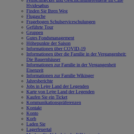
Feinschmecker und Geschichtsinteressierte im Cafe
Hvidesøhus
Finden Sie Ihren Weg
Flugasche
Fragebogen Schulserviceschulungen
Geführte Tour
Gruppen
Gutes Fondsmanagement
Höhepunkte der Saison
Informationen über COVID-19
Informationen über die Familie in der Vergangenheit:
Die Bauernhäuser
Informationen zur Familie in der Vergangenheit
Eisenzeit
Informationen zur Familie Wikinger
Jahresberichte
Jobs in Lejre Land der Legenden
Karte von Lejre Land der Legenden
Kaufen Sie ein Ticket
Kommunikationspräferenzen
Kontakt
Konto
Korb
Laden Sie
Lagerfeuertal