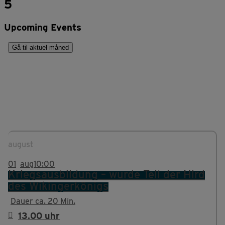
5
Upcoming Events
Gå til aktuel måned
august
01
aug
10:00
Kriegsausbildung – wurde Teil der Hird
des Wikingerkönigs
Dauer ca. 20 Min.
13.00 uhr