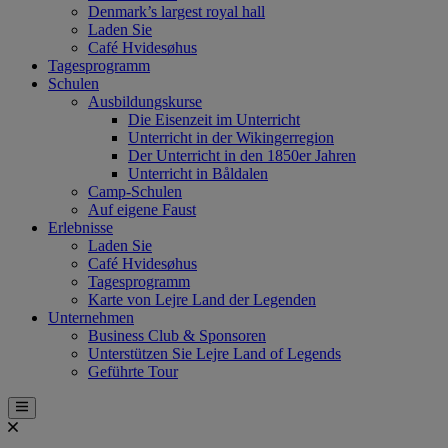
Denmark’s largest royal hall
Laden Sie
Café Hvidesøhus
Tagesprogramm
Schulen
Ausbildungskurse
Die Eisenzeit im Unterricht
Unterricht in der Wikingerregion
Der Unterricht in den 1850er Jahren
Unterricht in Båldalen
Camp-Schulen
Auf eigene Faust
Erlebnisse
Laden Sie
Café Hvidesøhus
Tagesprogramm
Karte von Lejre Land der Legenden
Unternehmen
Business Club & Sponsoren
Unterstützen Sie Lejre Land of Legends
Geführte Tour