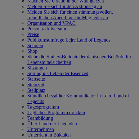
Machen Sie Urlaub in der Wikingerzeit
Melden Sie sich für den Aktionstag an
Melden Sie sich für einen stimmungsvollen,
freundlichen Abend nur für Mitglieder an
Organisation und VPAC
Persona-Universum
Preise
Publikumsumfrage Lejre Land of Legends
Schulen
Shop
Siehe die Smiley-Berichte der dänischen Behörde für
Lebensmittelsicherheit
Sitzungen
Sprung ins Leben der Eisenzeit
Startseite
Steinzeit
Stellplatz
Stündlich bezahlter Kommunikator in Lejre Land of
Legends
Tagesprogramm
Tägliches Programm drucken
Teambildung
Über Land der Legenden
Unternehmen
Unterricht in Båldalen