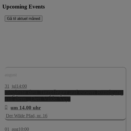
Upcoming Events
Gå til aktuel måned
august
31
jul
14:00
Begleite den Tierpfleger auf einem Rundgang
auf dem „Den Vilde Vej“
um 14.00 uhr
Der Wilde Pfad, nr. 16
01
aug
10:00