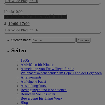
Der Wilde Pfad, nr. 16
19
okt
10:00
Entdecken Sie Der Wilde Pfad
10:00-17:00
Der Wilde Pfad, nr. 16
Suchen nach:
Seiten
1800s
Aktivitäten für Kinder
Anmeldung von Freiwilligen für die
Weihnachtswochenenden im Lejre Land der Legenden
Arrangements
Auf eigene Faust
Ausbildungskurse
Bedingungen und Konditionen
Besuchen Sie uns unter
Bewerbung für Thing Week
Blog