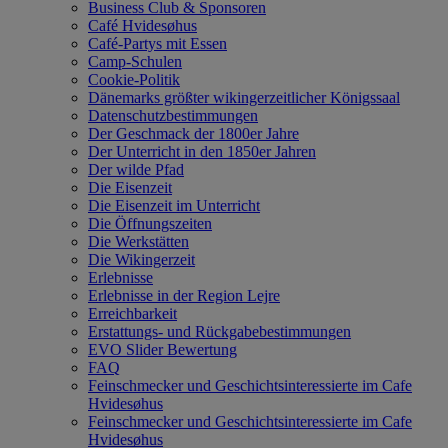
Business Club & Sponsoren
Café Hvidesøhus
Café-Partys mit Essen
Camp-Schulen
Cookie-Politik
Dänemarks größter wikingerzeitlicher Königssaal
Datenschutzbestimmungen
Der Geschmack der 1800er Jahre
Der Unterricht in den 1850er Jahren
Der wilde Pfad
Die Eisenzeit
Die Eisenzeit im Unterricht
Die Öffnungszeiten
Die Werkstätten
Die Wikingerzeit
Erlebnisse
Erlebnisse in der Region Lejre
Erreichbarkeit
Erstattungs- und Rückgabebestimmungen
EVO Slider Bewertung
FAQ
Feinschmecker und Geschichtsinteressierte im Cafe
Hvidesøhus
Feinschmecker und Geschichtsinteressierte im Cafe
Hvidesøhus