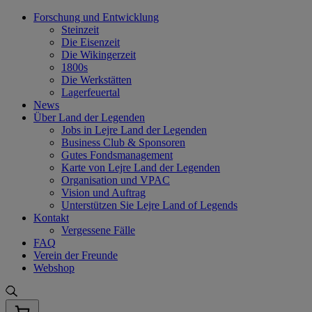
Skip
Forschung und Entwicklung
to
Steinzeit
content
Die Eisenzeit
Die Wikingerzeit
1800s
Die Werkstätten
Lagerfeuertal
News
Über Land der Legenden
Jobs in Lejre Land der Legenden
Business Club & Sponsoren
Gutes Fondsmanagement
Karte von Lejre Land der Legenden
Organisation und VPAC
Vision und Auftrag
Unterstützen Sie Lejre Land of Legends
Kontakt
Vergessene Fälle
FAQ
Verein der Freunde
Webshop