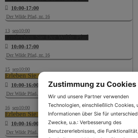
10:00-17:00
Der Wilde Pfad, nr. 16
13
sep
10:00
Entdecken Sie Der Wilde Pfad
10:00-17:00
Der Wilde Pfad, nr. 16
15
sep
10:00
Erleben Sie die wilde Straße
Zustimmung zu Cookies
10:00-16:00
Der Wilde Pfad, nr. 16
Wir und unsere Partner verwenden
Technologien, einschließlich Cookies,
16
sep
10:00
Erleben Sie die wilde Straße
Informationen über Sie für unterschied
Zwecke, u.a.: Verbesserung des
10:00-16:00
Benutzererlebnisses, die Funktionalität
Der Wilde Pfad, nr. 16