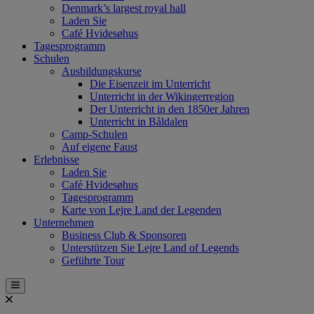
Denmark’s largest royal hall
Laden Sie
Café Hvidesøhus
Tagesprogramm
Schulen
Ausbildungskurse
Die Eisenzeit im Unterricht
Unterricht in der Wikingerregion
Der Unterricht in den 1850er Jahren
Unterricht in Båldalen
Camp-Schulen
Auf eigene Faust
Erlebnisse
Laden Sie
Café Hvidesøhus
Tagesprogramm
Karte von Lejre Land der Legenden
Unternehmen
Business Club & Sponsoren
Unterstützen Sie Lejre Land of Legends
Geführte Tour