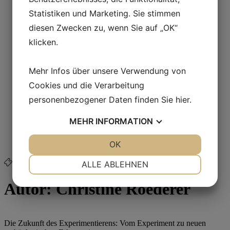
Back
Statistiken und Marketing. Sie stimmen
Über Land der Legenden
Jobs in Lejre Land der Legenden
diesen Zwecken zu, wenn Sie auf „OK“
Business Club & Sponsoren
klicken.
Gutes Fondsmanagement
Karte von Lejre Land der Legenden
Organisation und VPAC
Mehr Infos über unsere Verwendung von
Vision und Auftrag
Unterstützen Sie Lejre Land of Legends
Cookies und die Verarbeitung
Kontakt
personenbezogener Daten finden Sie
hier
.
Back
Kontakt
Vergessene Fälle
MEHR
INFORMATION
FAQ
Verein der Freunde
JA
NEIN
OK
JA
NEIN
Webshop
NOTWENDIG
PRÄFERENZEN
ALLE ABLEHNEN
Buy ticket
JA
NEIN
JA
NEIN
Autor:
Christine Roederer
MARKETING
STATISTIKEN
Die Zukunft des Experimentierens: Vom Experiment zu neuen