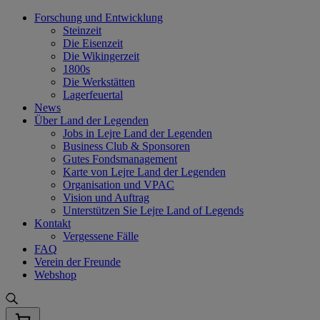
Skip
Forschung und Entwicklung
to
Steinzeit
content
Die Eisenzeit
Die Wikingerzeit
1800s
Die Werkstätten
Lagerfeuertal
News
Über Land der Legenden
Jobs in Lejre Land der Legenden
Business Club & Sponsoren
Gutes Fondsmanagement
Karte von Lejre Land der Legenden
Organisation und VPAC
Vision und Auftrag
Unterstützen Sie Lejre Land of Legends
Kontakt
Vergessene Fälle
FAQ
Verein der Freunde
Webshop