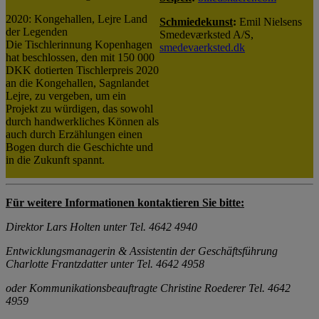
2020: Kongehallen, Lejre Land
Schmiedekunst
:
Emil Nielsens
der Legenden
Smedeværksted A/S,
Die Tischlerinnung Kopenhagen
smedevaerksted.dk
hat beschlossen, den mit 150 000
DKK dotierten Tischlerpreis 2020
an die Kongehallen, Sagnlandet
Lejre, zu vergeben, um ein
Projekt zu würdigen, das sowohl
durch handwerkliches Können als
auch durch Erzählungen einen
Bogen durch die Geschichte und
in die Zukunft spannt.
Für weitere Informationen kontaktieren Sie bitte:
Direktor Lars Holten unter
Tel. 4642 4940
Entwicklungsmanagerin & Assistentin der Geschäftsführung
Charlotte Frantzdatter unter Tel. 4642 4958
oder Kommunikationsbeauftragte Christine Roederer Tel. 4642
4959