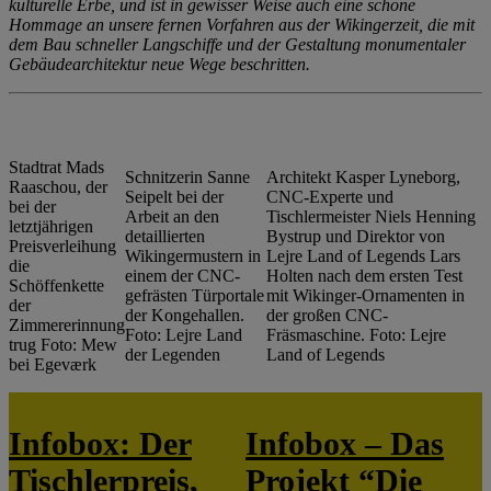
kulturelle Erbe, und ist in gewisser Weise auch eine schöne
Hommage an unsere fernen Vorfahren aus der Wikingerzeit, die mit
dem Bau schneller Langschiffe und der Gestaltung monumentaler
Gebäudearchitektur neue Wege beschritten.
Stadtrat Mads
Schnitzerin Sanne
Architekt Kasper Lyneborg,
Raaschou, der
Seipelt bei der
CNC-Experte und
bei der
Arbeit an den
Tischlermeister Niels Henning
letztjährigen
detaillierten
Bystrup und Direktor von
Preisverleihung
Wikingermustern in
Lejre Land of Legends Lars
die
einem der CNC-
Holten nach dem ersten Test
Schöffenkette
gefrästen Türportale
mit Wikinger-Ornamenten in
der
der Kongehallen.
der großen CNC-
Zimmererinnung
Foto: Lejre Land
Fräsmaschine. Foto: Lejre
trug Foto: Mew
der Legenden
Land of Legends
bei Egeværk
Infobox: Der
Infobox – Das
Tischlerpreis,
Projekt “Die