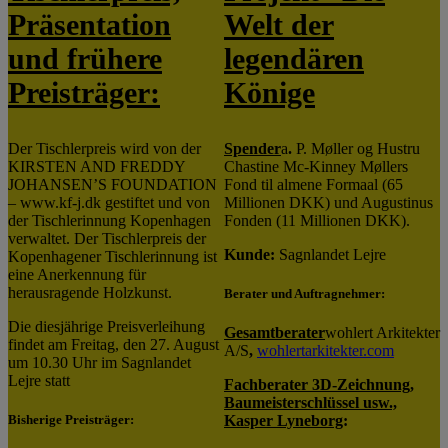
Präsentation
Welt der
und frühere
legendären
Preisträger:
Könige
Der Tischlerpreis wird von der
Spender
a
.
P. Møller og Hustru
KIRSTEN AND FREDDY
Chastine Mc-Kinney Møllers
JOHANSEN’S FOUNDATION
Fond til almene Formaal (65
– www.kf-j.dk gestiftet und von
Millionen DKK) und Augustinus
der Tischlerinnung Kopenhagen
Fonden (11 Millionen DKK).
verwaltet. Der Tischlerpreis der
Kunde:
Sagnlandet Lejre
Kopenhagener Tischlerinnung ist
eine Anerkennung für
herausragende Holzkunst.
Berater und Auftragnehmer:
Die diesjährige Preisverleihung
Gesamtberater
wohlert Arkitekter
findet am Freitag, den 27. August
A/S
,
wohlertarkitekter.com
um 10.30 Uhr im Sagnlandet
Lejre statt
Fachberater 3D-Zeichnung,
Baumeisterschlüssel usw.,
Bisherige Preisträger:
Kasper Lyneborg
: