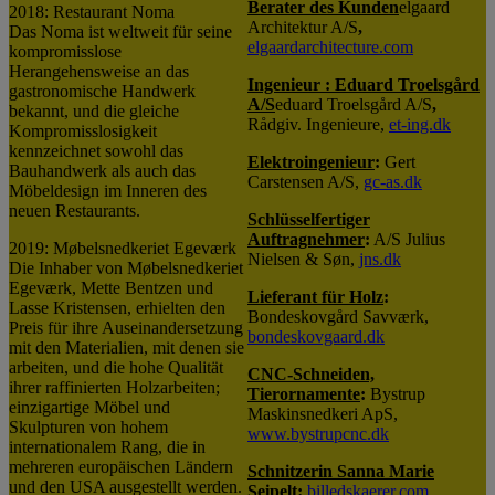
Berater des Kunden
elgaard
2018: Restaurant Noma
Architektur A/S
,
Das Noma ist weltweit für seine
elgaardarchitecture.com
kompromisslose
Herangehensweise an das
Ingenieur : Eduard Troelsgård
gastronomische Handwerk
A/S
eduard Troelsgård A/S
,
bekannt, und die gleiche
Rådgiv. Ingenieure,
et-ing.dk
Kompromisslosigkeit
kennzeichnet sowohl das
Elektroingenieur
:
Gert
Bauhandwerk als auch das
Carstensen A/S,
gc-as.dk
Möbeldesign im Inneren des
neuen Restaurants.
Schlüsselfertiger
Auftragnehmer
:
A/S Julius
2019: Møbelsnedkeriet Egeværk
Nielsen & Søn,
jns.dk
Die Inhaber von Møbelsnedkeriet
Egeværk, Mette Bentzen und
Lieferant für Holz
:
Lasse Kristensen, erhielten den
Bondeskovgård Savværk,
Preis für ihre Auseinandersetzung
bondeskovgaard.dk
mit den Materialien, mit denen sie
arbeiten, und die hohe Qualität
CNC-Schneiden,
ihrer raffinierten Holzarbeiten;
Tierornamente
:
Bystrup
einzigartige Möbel und
Maskinsnedkeri ApS,
Skulpturen von hohem
www.bystrupcnc.dk
internationalem Rang, die in
mehreren europäischen Ländern
Schnitzerin Sanna Marie
und den USA ausgestellt werden.
Seipelt
:
billedskaerer.com