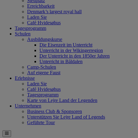
Stellplatz
Erreichbarkeit
Denmark’s largest royal hall
Laden Sie
Café Hvidesøhus
Tagesprogramm
Schulen
Ausbildungskurse
Die Eisenzeit im Unterricht
Unterricht in der Wikingerregion
Der Unterricht in den 1850er Jahren
Unterricht in Båldalen
Camp-Schulen
Auf eigene Faust
Erlebnisse
Laden Sie
Café Hvidesøhus
Tagesprogramm
Karte von Lejre Land der Legenden
Unternehmen
Business Club & Sponsoren
Unterstützen Sie Lejre Land of Legends
Geführte Tour