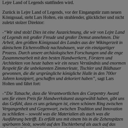
Lejre Land of Legends stattfinden wird.
Zurück in Lejre Land of Legends, vor der Eingangstür zum neuen
Königssaal, steht Lars Holten, ein strahlender, glücklicher und nicht
zuletzt stolzer Direktor:
-“Wir sind stolz! Dies ist eine Auszeichnung, die wir von Lejre Land
of Legends mit großer Freude und großer Demut annehmen. Die
Arbeit, den größten Königssaal des Landes aus der Wikingerzeit in
dänischem Eichenvollholz nachzubauen, war ein einzigartiger
Prozess. Durch unsere archäologischen Forschungen und die enge
Zusammenarbeit mit den besten Handwerkern, Förstern und
Architekten von heute haben wir ein neues Verständnis und enormen
Respekt für die unbekannten Zimmerleute, Tischler und Bildhauer
gewonnen, die die ursprüngliche königliche Halle in den 700er
Jahren konzipiert, geschaffen und dekoriert haben”,
sagt Lars
Holten und fährt fort:
-“Die Tatsache, dass die Verantwortlichen des Carpentry Award
uns für einen Preis für Handwerkskunst ausgewählt haben, gibt uns
das Gefühl, dass es uns gelungen ist, einen schönen Ring zwischen
Vergangenheit und Gegenwart, zwischen Tradition und Innovation
zu schließen – sowohl was die Materialien als auch was die
Ausführung betrifft. Es erfüllt uns mit einem bis in die Zehenspitzen
spürbaren Stolz, sowohl auf den Tischlerberuf als auch auf das