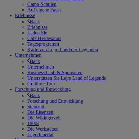
Camp-Schulen
Auf eigene Faust
Erlebnisse
Back
Erlebnisse
Laden Sie
Café Hvidesøhus
Tagesprogramm
Karte von Lejre Land der Legenden
Unternehmen
Back
Unternehmen
Business Club & Sponsoren
Unterstützen Sie Lejre Land of Legends
Geführte Tour
Forschung und Entwicklung
Back
Forschung und Entwicklung
Steinzeit
Die Eisenzeit
Die Wikingerzeit
1800s
Die Werkstätten
Lagerfeuertal