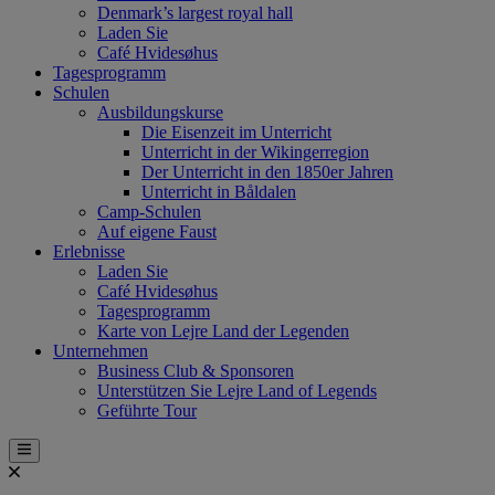
Denmark’s largest royal hall
Laden Sie
Café Hvidesøhus
Tagesprogramm
Schulen
Ausbildungskurse
Die Eisenzeit im Unterricht
Unterricht in der Wikingerregion
Der Unterricht in den 1850er Jahren
Unterricht in Båldalen
Camp-Schulen
Auf eigene Faust
Erlebnisse
Laden Sie
Café Hvidesøhus
Tagesprogramm
Karte von Lejre Land der Legenden
Unternehmen
Business Club & Sponsoren
Unterstützen Sie Lejre Land of Legends
Geführte Tour