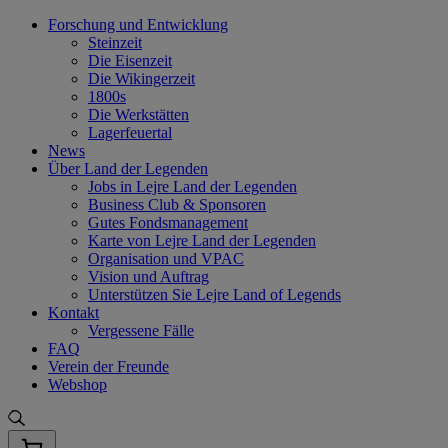
Skip
Forschung und Entwicklung
to
Steinzeit
content
Die Eisenzeit
Die Wikingerzeit
1800s
Die Werkstätten
Lagerfeuertal
News
Über Land der Legenden
Jobs in Lejre Land der Legenden
Business Club & Sponsoren
Gutes Fondsmanagement
Karte von Lejre Land der Legenden
Organisation und VPAC
Vision und Auftrag
Unterstützen Sie Lejre Land of Legends
Kontakt
Vergessene Fälle
FAQ
Verein der Freunde
Webshop