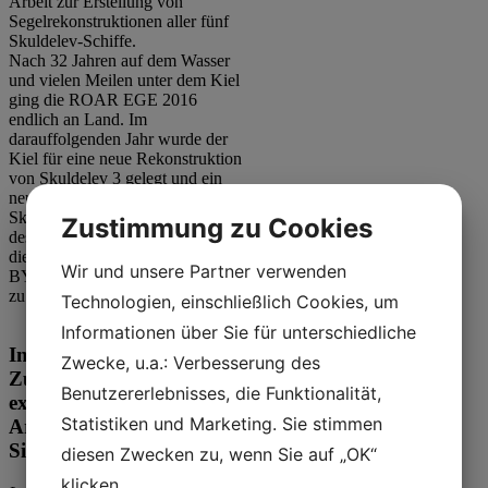
Arbeit zur Erstellung von
Segelrekonstruktionen aller fünf
Skuldelev-Schiffe.
Nach 32 Jahren auf dem Wasser
und vielen Meilen unter dem Kiel
ging die ROAR EGE 2016
endlich an Land. Im
darauffolgenden Jahr wurde der
Kiel für eine neue Rekonstruktion
von Skuldelev 3 gelegt und ein
neues Projekt – Reunion mit
Skuldelev 3 – begann in der Werft
Zustimmung zu Cookies
des Museums. Das Ergebnis
dieses Projekts, die ESTRID
Wir und unsere Partner verwenden
BYRDING, wurde im Jahr 2022
zu Wasser gelassen.
Technologien, einschließlich Cookies, um
Informationen über Sie für unterschiedliche
Interdisziplinäre
Zwecke, u.a.: Verbesserung des
Zusammenarbeit in der
Benutzererlebnisses, die Funktionalität,
experimentellen
Statistiken und Marketing. Sie stimmen
Archäologie – aus der
Sicht eines Handwerkers
diesen Zwecken zu, wenn Sie auf „OK“
klicken.