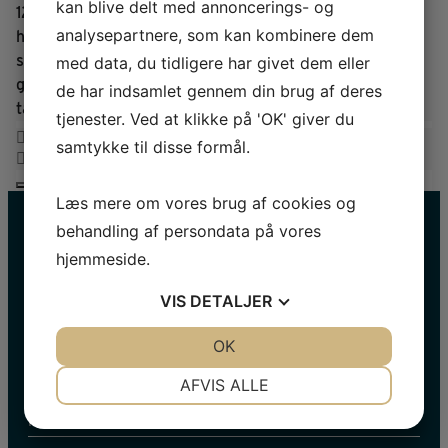
kan blive delt med annoncerings- og
12.00.
Fællessang:
I Danmark er jeg født
Og sidst,
analysepartnere, som kan kombinere dem
holder Lejre Kommunes siddende borgmester, som
sidder i Sagnlandet Lejres bestyrelse, årets
med data, du tidligere har givet dem eller
grundlovstale i Sagnlandet Lejre. Tina Mandrup står for
de har indsamlet gennem din brug af deres
talen i 2025.
tjenester. Ved at klikke på 'OK' giver du
samtykke til disse formål.
Læs mere om vores brug af cookies og
behandling af persondata på vores
hjemmeside.
VIS
DETALJER
JA
NEJ
OK
JA
NEJ
NØDVENDIGE
PRÆFERENCER
HOLD DIG OPDATERET
AFVIS ALLE
JA
NEJ
JA
NEJ
Navn
MARKETING
STATISTIK