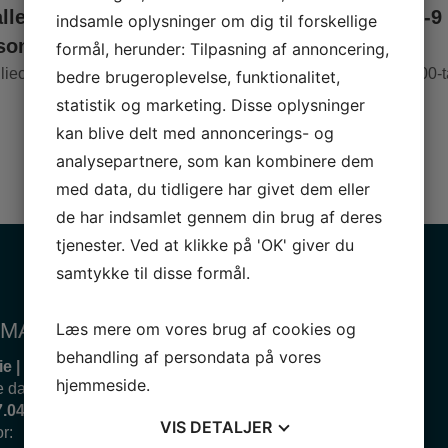
allet for hele familien
for hele familien (2-9
indsamle oplysninger om dig til forskellige
soner)
personer)
formål, herunder: Tilpasning af annoncering,
lieophold, alle historiske
Fortidsfamilieophold i 1800-t
bedre brugeroplevelse, funktionalitet,
4900
dkk
statistik og marketing. Disse oplysninger
kan blive delt med annoncerings- og
analysepartnere, som kan kombinere dem
med data, du tidligere har givet dem eller
de har indsamlet gennem din brug af deres
tjenester. Ved at klikke på 'OK' giver du
samtykke til disse formål.
MATION 2026
BESØG OS
Læs mere om vores brug af cookies og
behandling af persondata på vores
e | 28.03 – 06.04
Sagnlandet Lejre
hjemmeside.
e dage:
10.00 – 17.00
Slangealléen 2
7.04 – 26.06
4320 Lejre
VIS
DETALJER
or:
10.00 – 16.00