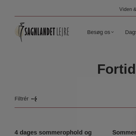
Hop
Viden &
til
indhold
Besøg os
Dag
Fortid
Filtrér
4 dages sommerophold og
Sommerf