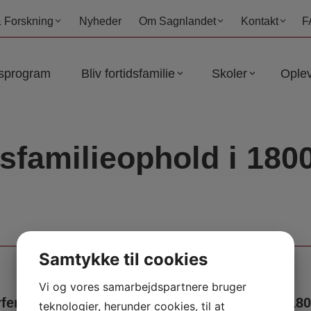
 Forskning
Nyheder
Om Sagnlandet
Kontakt
F
sprogram
Bliv fortidsfamilie
Skoler
Oplev
sfamilieophold i 1800
Samtykke til cookies
Vi og vores samarbejdspartnere bruger
erie og efterårsferie
Weekendophold i 1800
teknologier, herunder cookies, til at