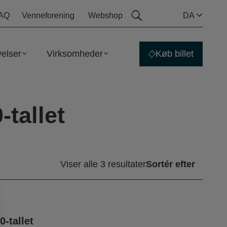
AQ
Venneforening
Webshop
DA
elser
Virksomheder
Køb billet
-tallet
Viser alle 3 resultater
-tallet