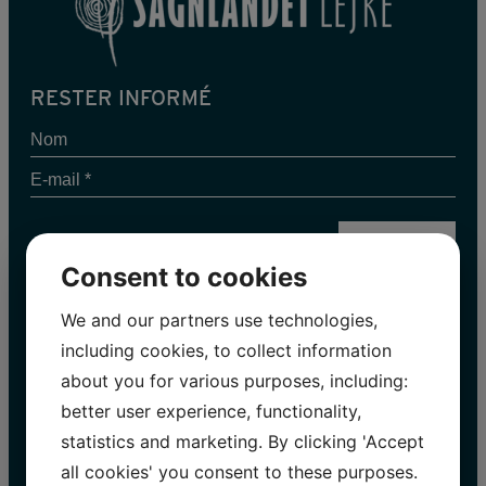
RESTER INFORMÉ
Nom
E-
mail
*
Consent to cookies
We and our partners use technologies,
INFORMATIONS 2026
including cookies, to collect information
Vacances de Pâques | 28.03 – 06.04
about you for various purposes, including:
Ouvert tous les jours : 10.00 – 17.00
Printemps | 07.04 – 26.06
better user experience, functionality,
Mar, Mer, Jeu : 10.00 – 16.00
statistics and marketing. By clicking 'Accept
Samedi, dimanche, jours fériés : 10.00 – 17.00
all cookies' you consent to these purposes.
Été | 27.06 – 31.08