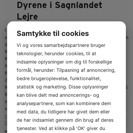
Dyrene i Sagnlandet
Lejre
Oplev dyrene på nært hold i Sagnlandet Lejre! Fra 28. juli til 3.
Samtykke til cookies
august kan du være med til at fodre vores dyr og høre historier om
deres liv på gårdene.
Alle dage:
Vi og vores samarbejdspartnere bruger
Kl. 11.00: Landbofodring I Krikkebjerghuse, nr. 19
teknologier, herunder cookies, til at
Kl. 15.00: Landbofodring i Krikkebjerghuse, nr. 19
Mandag til
indsamle oplysninger om dig til forskellige
fredag:
formål, herunder: Tilpasning af annoncering,
Kl. 12:00 Dyrepasseren fodrer får på Oren ved Hvidesøhus, nr.
bedre brugeroplevelse, funktionalitet,
22
statistik og marketing. Disse oplysninger
Kl. 13.00 Dyrepasseren fodrer urokserne i Uroksernes fold, nr. 31
Kl. 14.00: Hør om Den Vilde Vej og Sagnlandet Lejres Vildsvin,
kan blive delt med annoncerings- og
nr. 16
Kom tæt på dyrene og få en oplevelse ud over det
analysepartnere, som kan kombinere dem
sædvanlige!
med data, du tidligere har givet dem eller
de har indsamlet gennem din brug af deres
tjenester. Ved at klikke på 'OK' giver du