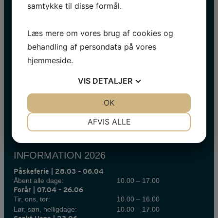
samtykke til disse formål.
Læs mere om vores brug af cookies og
behandling af persondata på vores
HOLD DIG OPDATERET
hjemmeside.
Navn
VIS
DETALJER
E-
mail
JA
NEJ
OK
JA
NEJ
*
NØDVENDIGE
PRÆFERENCER
AFVIS ALLE
JA
NEJ
JA
NEJ
MARKETING
STATISTIK
INFORMATION 2026
Påskeferie | 28.03 – 06.04
Åbent alle dage:
10.00 – 17.00
Forår | 07.04 – 26.06
Tir, ons, tor:
10.00 – 16.00
Lør, søn, helligdage:
10.00 – 17.00