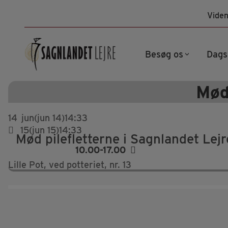
Hop
Viden
til
indhold
Besøg os
Dags
Mød
14
jun
(jun 14)
14:33
15
(jun 15)
14:33
Mød pilefletterne i Sagnlandet Lejr
10.00-17.00
Lille Pot, ved potteriet, nr. 13