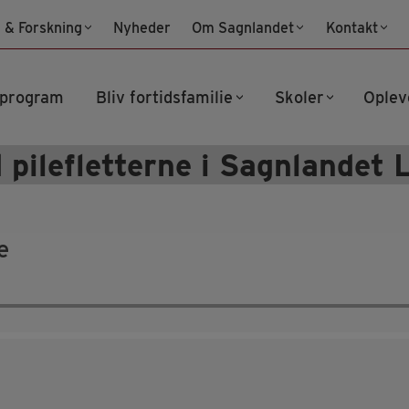
 & Forskning
Nyheder
Om Sagnlandet
Kontakt
program
Bliv fortidsfamilie
Skoler
Oplev
 pilefletterne i Sagnlandet L
e