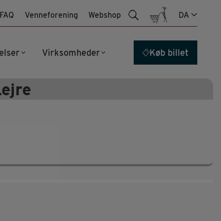
FAQ
Venneforening
Webshop
DA
elser
Virksomheder
Køb billet
ejre