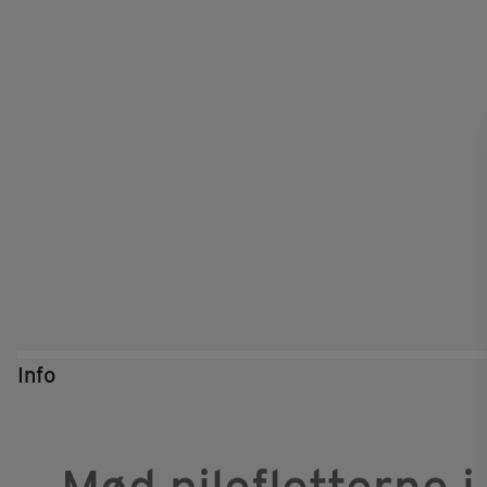
Info
Mød pilefletterne 