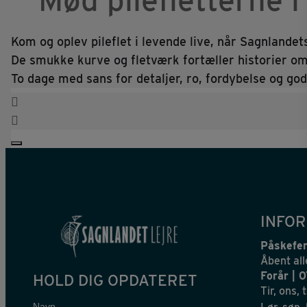
Kom og oplev pileflet i levende live, når Sagnlande
De smukke kurve og fletværk fortæller historier om 
To dage med sans for detaljer, ro, fordybelse og go
INFOR
Påskefer
Åbent all
Forår | 
HOLD DIG OPDATERET
Tir, ons, 
Navn