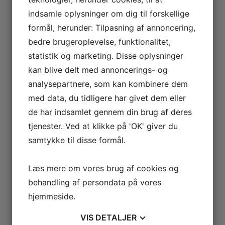
indsamle oplysninger om dig til forskellige
5.september 2026
kl.
19.45-22.00
formål, herunder: Tilpasning af annoncering,
Program
bedre brugeroplevelse, funktionalitet,
statistik og marketing. Disse oplysninger
19.45 Velkomst og introduktion
kan blive delt med annoncerings- og
20.00 Vi starter vores vandring
analysepartnere, som kan kombinere dem
med data, du tidligere har givet dem eller
20.30 Vi ender i Vinterstalden, hvor vi siger godnat til
Sagnlandets geder og æsler
de har indsamlet gennem din brug af deres
tjenester. Ved at klikke på 'OK' giver du
21.00 Hygge og snak om bålet
samtykke til disse formål.
21.30 Afgang mod Velkomstcenteret og farvel
Læs mere om vores brug af cookies og
Mødested: Ved Velkomstcentret i Sagnlandet Lejre –
behandling af persondata på vores
Porten står åben.
hjemmeside.
Hvad er tusmørke?
VIS
DETALJER
Solnedgang 5. september 2026: kl. 19.58