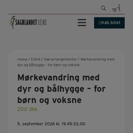
Hop
til
indhold
Køb billet
Home
/
Entré
/
Særarrangementer
/ Mørkevandring med
dyr og bålhygge – for børn og voksne
Mørkevandring med
dyr og bålhygge – for
børn og voksne
200
dkk
5. september 2026 kl. 19.45-22.00