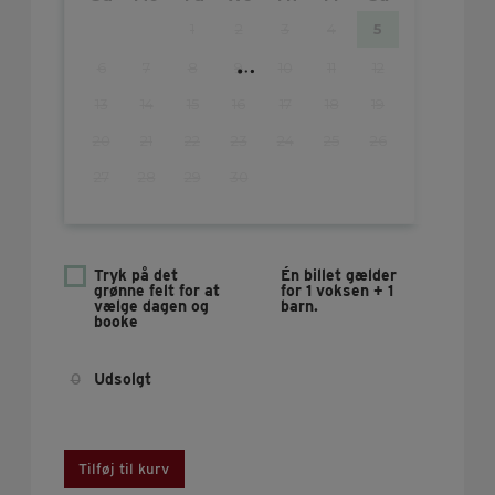
1
2
3
4
5
6
7
8
9
10
11
12
13
14
15
16
17
18
19
20
21
22
23
24
25
26
27
28
29
30
Tryk på det
Én billet gælder
grønne felt for at
for 1 voksen + 1
vælge dagen og
barn.
booke
0
Udsolgt
Tilføj til kurv