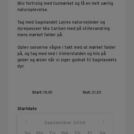
Bliv fortrolig med tusmørket og få en helt særlig
naturoplevelse.
Tag med Sagnlandet Lejres naturvejleder og
dyrepassser Mia Carlsen med på stillevandring
mens mørket falder på.
Oplev sanserne vågne i takt med at mørket falder
på, og tag med ned i Vinterstalden og hils på
geder og æsler når vi siger godnat til Sagnlandets
dyr.
Start
19.45
Slut
21.30
Startdato
September
2026
Su
Mo
Tu
We
Th
Fr
Sa