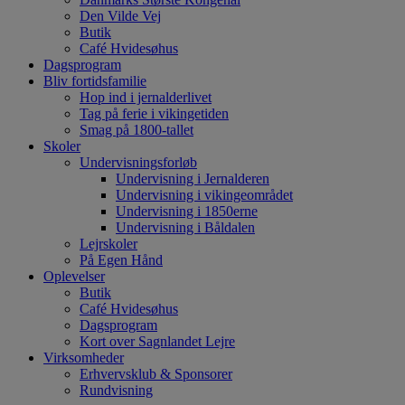
Den Vilde Vej
Butik
Café Hvidesøhus
Dagsprogram
Bliv fortidsfamilie
Hop ind i jernalderlivet
Tag på ferie i vikingetiden
Smag på 1800-tallet
Skoler
Undervisningsforløb
Undervisning i Jernalderen
Undervisning i vikingeområdet
Undervisning i 1850erne
Undervisning i Båldalen
Lejrskoler
På Egen Hånd
Oplevelser
Butik
Café Hvidesøhus
Dagsprogram
Kort over Sagnlandet Lejre
Virksomheder
Erhvervsklub & Sponsorer
Rundvisning