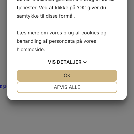
tjenester. Ved at klikke på 'OK' giver du
samtykke til disse formål.
Læs mere om vores brug af cookies og
behandling af persondata på vores
hjemmeside.
VIS
DETALJER
JA
NEJ
OK
JA
NEJ
De
NØDVENDIGE
PRÆFERENCER
AFVIS ALLE
JA
NEJ
JA
NEJ
MARKETING
STATISTIK