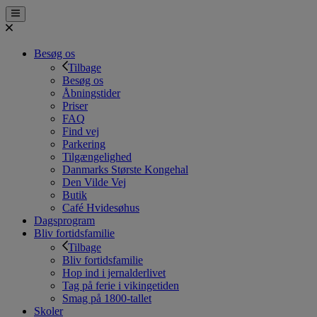
Besøg os
Tilbage
Besøg os
Åbningstider
Priser
FAQ
Find vej
Parkering
Tilgængelighed
Danmarks Største Kongehal
Den Vilde Vej
Butik
Café Hvidesøhus
Dagsprogram
Bliv fortidsfamilie
Tilbage
Bliv fortidsfamilie
Hop ind i jernalderlivet
Tag på ferie i vikingetiden
Smag på 1800-tallet
Skoler