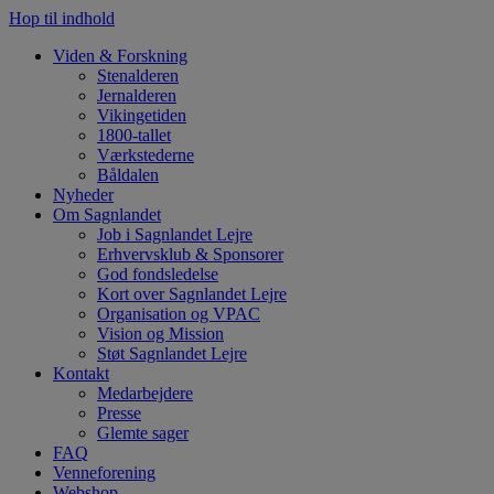
Hop til indhold
Viden & Forskning
Stenalderen
Jernalderen
Vikingetiden
1800-tallet
Værkstederne
Båldalen
Nyheder
Om Sagnlandet
Job i Sagnlandet Lejre
Erhvervsklub & Sponsorer
God fondsledelse
Kort over Sagnlandet Lejre
Organisation og VPAC
Vision og Mission
Støt Sagnlandet Lejre
Kontakt
Medarbejdere
Presse
Glemte sager
FAQ
Venneforening
Webshop