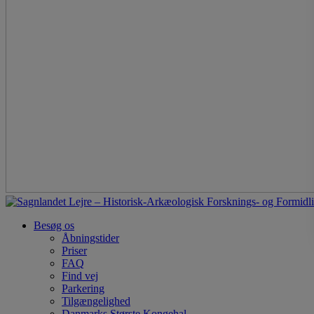
Besøg os
Åbningstider
Priser
FAQ
Find vej
Parkering
Tilgængelighed
Danmarks Største Kongehal