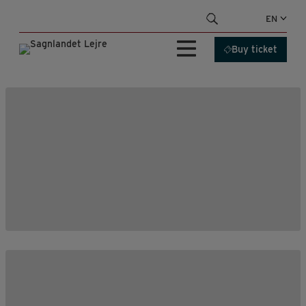
Skip
EN
to
content
Buy ticket