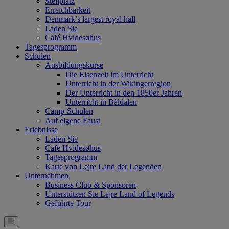
Stellplatz
Erreichbarkeit
Denmark’s largest royal hall
Laden Sie
Café Hvidesøhus
Tagesprogramm
Schulen
Ausbildungskurse
Die Eisenzeit im Unterricht
Unterricht in der Wikingerregion
Der Unterricht in den 1850er Jahren
Unterricht in Båldalen
Camp-Schulen
Auf eigene Faust
Erlebnisse
Laden Sie
Café Hvidesøhus
Tagesprogramm
Karte von Lejre Land der Legenden
Unternehmen
Business Club & Sponsoren
Unterstützen Sie Lejre Land of Legends
Geführte Tour