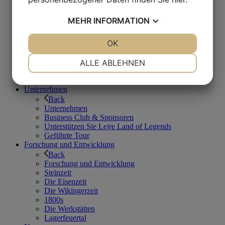
Camp-Schulen
Auf eigene Faust
MEHR
INFORMATION
Erlebnisse
Back
JA
NEIN
OK
JA
NEIN
Erlebnisse
Laden Sie
NOTWENDIG
PRÄFERENZEN
ALLE ABLEHNEN
Café Hvidesøhus
Tagesprogramm
JA
NEIN
JA
NEIN
Karte von Lejre Land der Legenden
Unternehmen
MARKETING
STATISTIKEN
Back
Unternehmen
Business Club & Sponsoren
Unterstützen Sie Lejre Land of Legends
Geführte Tour
Forschung und Entwicklung
Back
Forschung und Entwicklung
Steinzeit
Die Eisenzeit
Die Wikingerzeit
1800s
Die Werkstätten
Lagerfeuertal