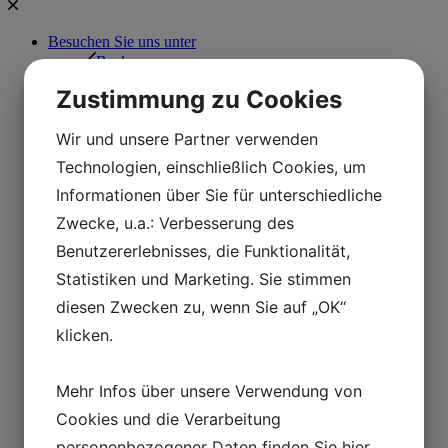
Besuchen Sie uns unter
Back
Besuchen Sie uns unter
Zustimmung zu Cookies
Die Öffnungszeiten
Preise
FAQ
Wir und unsere Partner verwenden
Finden Sie Ihren Weg
Technologien, einschließlich Cookies, um
Stellplatz
Erreichbarkeit
Informationen über Sie für unterschiedliche
Denmark’s largest royal hall
Zwecke, u.a.: Verbesserung des
Laden Sie
Café Hvidesøhus
Benutzererlebnisses, die Funktionalität,
Tagesprogramm
Statistiken und Marketing. Sie stimmen
Schulen
Back
diesen Zwecken zu, wenn Sie auf „OK“
Schulen
klicken.
Ausbildungskurse
Back
Ausbildungskurse
Mehr Infos über unsere Verwendung von
Die Eisenzeit im Unterricht
Unterricht in der Wikingerregion
Cookies und die Verarbeitung
Der Unterricht in den 1850er Jahren
Unterricht in Båldalen
personenbezogener Daten finden Sie
hier
.