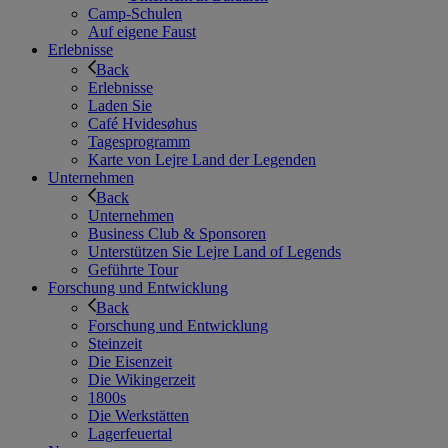
Camp-Schulen
Auf eigene Faust
Erlebnisse
Back
Erlebnisse
Laden Sie
Café Hvidesøhus
Tagesprogramm
Karte von Lejre Land der Legenden
Unternehmen
Back
Unternehmen
Business Club & Sponsoren
Unterstützen Sie Lejre Land of Legends
Geführte Tour
Forschung und Entwicklung
Back
Forschung und Entwicklung
Steinzeit
Die Eisenzeit
Die Wikingerzeit
1800s
Die Werkstätten
Lagerfeuertal