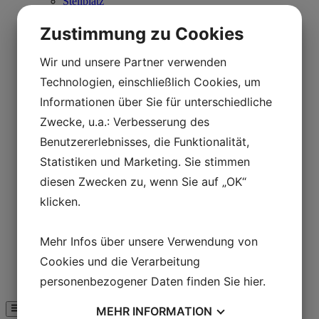
Stellplatz
Erreichbarkeit
Denmark’s largest royal hall
Zustimmung zu Cookies
Laden Sie
Café Hvidesøhus
Wir und unsere Partner verwenden
Tagesprogramm
Schulen
Technologien, einschließlich Cookies, um
Ausbildungskurse
Informationen über Sie für unterschiedliche
Die Eisenzeit im Unterricht
Unterricht in der Wikingerregion
Zwecke, u.a.: Verbesserung des
Der Unterricht in den 1850er Jahren
Benutzererlebnisses, die Funktionalität,
Unterricht in Båldalen
Camp-Schulen
Statistiken und Marketing. Sie stimmen
Auf eigene Faust
diesen Zwecken zu, wenn Sie auf „OK“
Erlebnisse
Laden Sie
klicken.
Café Hvidesøhus
Tagesprogramm
Karte von Lejre Land der Legenden
Mehr Infos über unsere Verwendung von
Unternehmen
Business Club & Sponsoren
Cookies und die Verarbeitung
Unterstützen Sie Lejre Land of Legends
personenbezogener Daten finden Sie
hier
.
Geführte Tour
MEHR
INFORMATION