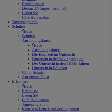
Erreichbarkeit
Denmark’s largest royal hall
Laden Sie
Café Hvidesøhus
Tagesprogramm
Schulen
Back
Schulen
Ausbildungskurse
Back
Ausbildungskurse
Die Eisenzeit im Unterricht
Unterricht in der Wikingerregion
Der Unterricht in den 1850er Jahren
Unterricht in Båldalen
Camp-Schulen
Auf eigene Faust
Erlebnisse
Back
Erlebnisse
Laden Sie
Café Hvidesøhus
Tagesprogramm
Karte von Lejre Land der Legenden