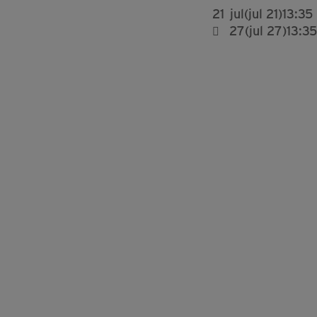
21
jul
(jul 21)
13:35
27
(jul 27)
13:35