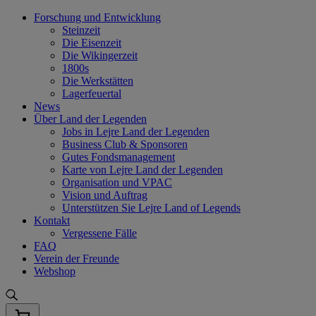
Skip
Forschung und Entwicklung
to
Steinzeit
content
Die Eisenzeit
Die Wikingerzeit
1800s
Die Werkstätten
Lagerfeuertal
News
Über Land der Legenden
Jobs in Lejre Land der Legenden
Business Club & Sponsoren
Gutes Fondsmanagement
Karte von Lejre Land der Legenden
Organisation und VPAC
Vision und Auftrag
Unterstützen Sie Lejre Land of Legends
Kontakt
Vergessene Fälle
FAQ
Verein der Freunde
Webshop