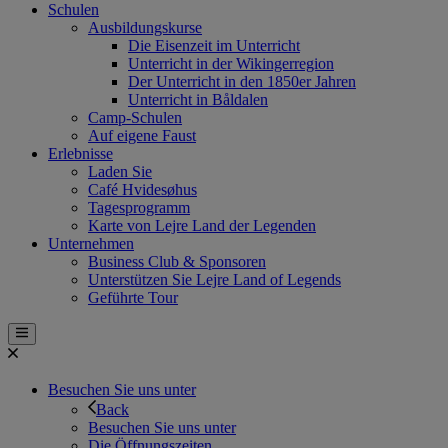
Schulen
Ausbildungskurse
Die Eisenzeit im Unterricht
Unterricht in der Wikingerregion
Der Unterricht in den 1850er Jahren
Unterricht in Båldalen
Camp-Schulen
Auf eigene Faust
Erlebnisse
Laden Sie
Café Hvidesøhus
Tagesprogramm
Karte von Lejre Land der Legenden
Unternehmen
Business Club & Sponsoren
Unterstützen Sie Lejre Land of Legends
Geführte Tour
Besuchen Sie uns unter
Back
Besuchen Sie uns unter
Die Öffnungszeiten