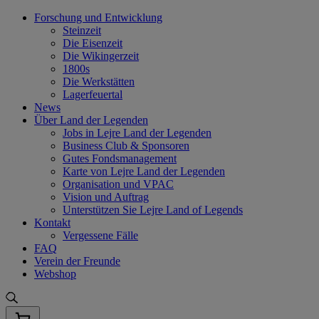
Skip
Forschung und Entwicklung
to
Steinzeit
content
Die Eisenzeit
Die Wikingerzeit
1800s
Die Werkstätten
Lagerfeuertal
News
Über Land der Legenden
Jobs in Lejre Land der Legenden
Business Club & Sponsoren
Gutes Fondsmanagement
Karte von Lejre Land der Legenden
Organisation und VPAC
Vision und Auftrag
Unterstützen Sie Lejre Land of Legends
Kontakt
Vergessene Fälle
FAQ
Verein der Freunde
Webshop