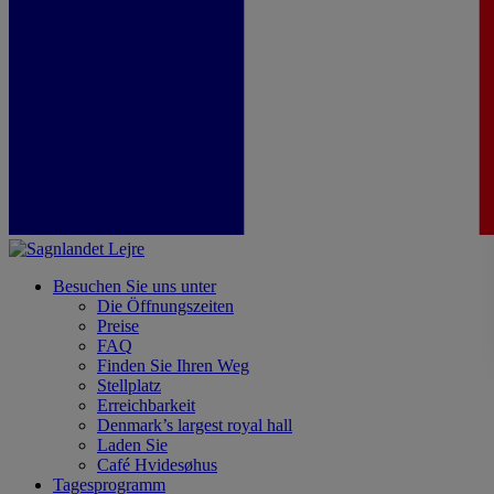
Besuchen Sie uns unter
Die Öffnungszeiten
Preise
FAQ
Finden Sie Ihren Weg
Stellplatz
Erreichbarkeit
Denmark’s largest royal hall
Laden Sie
Café Hvidesøhus
Tagesprogramm