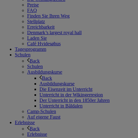
Preise
FAQ
Finden Sie Ihren Weg
Stellplatz
Erreichbarkeit
Denmark’s largest royal hall
Laden Sie
Café Hvidesøhus
Tagesprogramm
Schulen
Back
Schulen
Ausbildungskurse
Back
Ausbildungskurse
Die Eisenzeit im Unterricht
Unterricht in der Wikingerregion
Der Unterricht in den 1850er Jahren
Unterricht in Båldalen
Camp-Schulen
Auf eigene Faust
Erlebnisse
Back
Erlebnisse