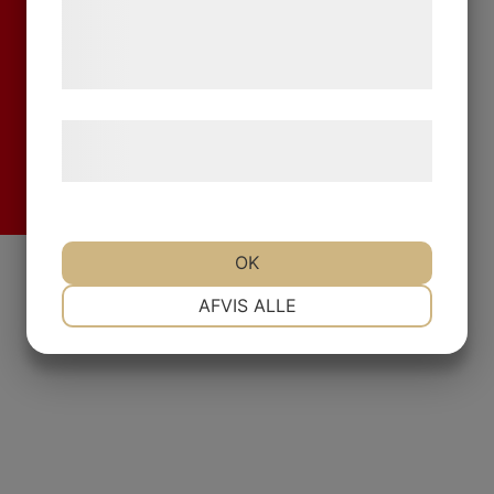
de har indsamlet gennem din brug af deres
tjenester. Ved at klikke på 'OK' giver du
samtykke til disse formål.
Læs mere om vores brug af cookies og
behandling af persondata
her
.
Fr
OK
NØDVENDIGE
PRÆFERENCER
AFVIS ALLE
MARKETING
STATISTIK