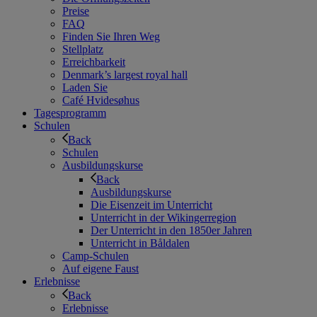
Preise
FAQ
Finden Sie Ihren Weg
Stellplatz
Erreichbarkeit
Denmark’s largest royal hall
Laden Sie
Café Hvidesøhus
Tagesprogramm
Schulen
Back
Schulen
Ausbildungskurse
Back
Ausbildungskurse
Die Eisenzeit im Unterricht
Unterricht in der Wikingerregion
Der Unterricht in den 1850er Jahren
Unterricht in Båldalen
Camp-Schulen
Auf eigene Faust
Erlebnisse
Back
Erlebnisse