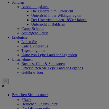
Schulen
Ausbildungskurse
Die Eisenzeit im Unterricht
Unterricht in der Wikingerregion
Der Unterricht in den 1850er Jahren
Unterricht in Båldalen
Camp-Schulen
Auf eigene Faust
Erlebnisse
Laden Sie
Café Hvidesøhus
Tagesprogramm
Karte von Lejre Land der Legenden
Unternehmen
Business Club & Sponsoren
Unterstützen Sie Lejre Land of Legends
Geführte Tour
Besuchen Sie uns unter
Back
Besuchen Sie uns unter
Die Öffnungszeiten