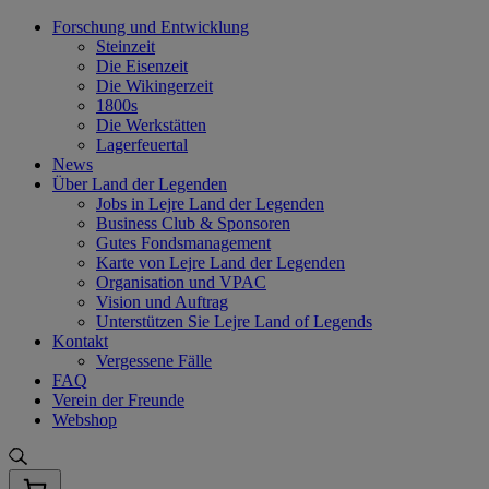
Skip
Forschung und Entwicklung
to
Steinzeit
content
Die Eisenzeit
Die Wikingerzeit
1800s
Die Werkstätten
Lagerfeuertal
News
Über Land der Legenden
Jobs in Lejre Land der Legenden
Business Club & Sponsoren
Gutes Fondsmanagement
Karte von Lejre Land der Legenden
Organisation und VPAC
Vision und Auftrag
Unterstützen Sie Lejre Land of Legends
Kontakt
Vergessene Fälle
FAQ
Verein der Freunde
Webshop