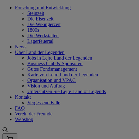
Skip
Forschung und Entwicklung
to
Steinzeit
content
Die Eisenzeit
Die Wikingerzeit
1800s
Die Werkstätten
Lagerfeuertal
News
Über Land der Legenden
Jobs in Lejre Land der Legenden
Business Club & Sponsoren
Gutes Fondsmanagement
Karte von Lejre Land der Legenden
Organisation und VPAC
Vision und Auftrag
Unterstützen Sie Lejre Land of Legends
Kontakt
Vergessene Fälle
FAQ
Verein der Freunde
Webshop