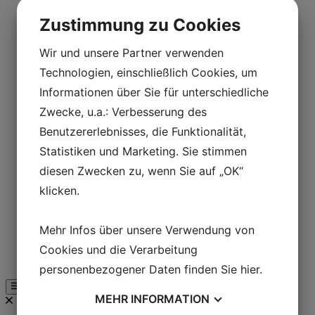
Denmark’s largest royal hall
Zustimmung zu Cookies
Laden Sie
Café Hvidesøhus
Tagesprogramm
Wir und unsere Partner verwenden
Schulen
Technologien, einschließlich Cookies, um
Ausbildungskurse
Die Eisenzeit im Unterricht
Informationen über Sie für unterschiedliche
Unterricht in der Wikingerregion
Der Unterricht in den 1850er Jahren
Zwecke, u.a.: Verbesserung des
Unterricht in Båldalen
Benutzererlebnisses, die Funktionalität,
Camp-Schulen
Auf eigene Faust
Statistiken und Marketing. Sie stimmen
Erlebnisse
diesen Zwecken zu, wenn Sie auf „OK“
Laden Sie
Café Hvidesøhus
klicken.
Tagesprogramm
Karte von Lejre Land der Legenden
Unternehmen
Mehr Infos über unsere Verwendung von
Business Club & Sponsoren
Cookies und die Verarbeitung
Unterstützen Sie Lejre Land of Legends
Geführte Tour
personenbezogener Daten finden Sie
hier
.
MEHR
INFORMATION