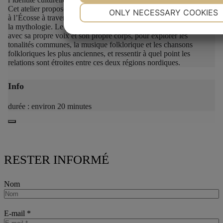
NECESSARY
PREFERENCE
Cet atelier propose aux participants un voyage de la Scandinavie
ONLY NECESSARY COOKIES
à l’Écosse à travers les contes, l’histoire culturelle, la musique et
la mythologie. Le participant est invité à faire partie du voyage,
YES
NO
YES
NO
avec sa propre voix et son propre corps, pour explorer les
MARKETING
STATISTICS
tonalités communes, la musique folklorique et les chansons
folkloriques les plus anciennes, et ressentir à quel point les
relations sont étroites entre ces deux régions nordiques.
Info
durée : environ 20 minutes
RESTER INFORMÉ
Nom
E-mail
*