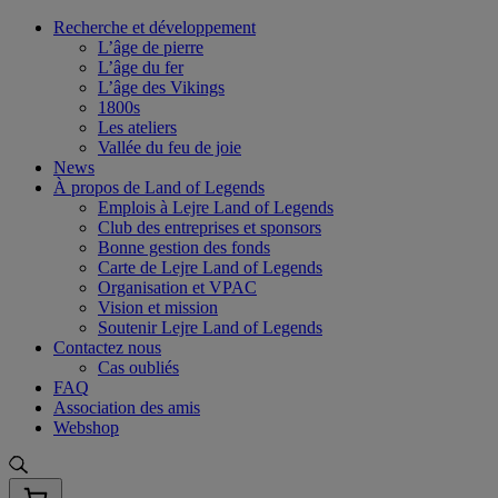
Skip
Recherche et développement
to
L’âge de pierre
content
L’âge du fer
L’âge des Vikings
1800s
Les ateliers
Vallée du feu de joie
News
À propos de Land of Legends
Emplois à Lejre Land of Legends
Club des entreprises et sponsors
Bonne gestion des fonds
Carte de Lejre Land of Legends
Organisation et VPAC
Vision et mission
Soutenir Lejre Land of Legends
Contactez nous
Cas oubliés
FAQ
Association des amis
Webshop