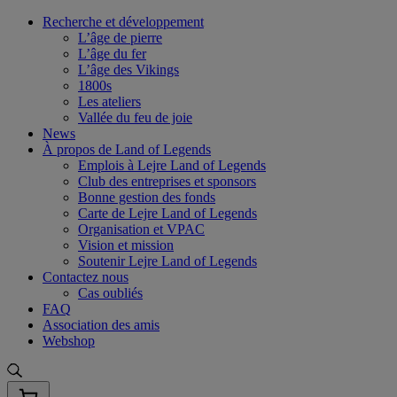
Skip
Recherche et développement
to
L’âge de pierre
content
L’âge du fer
L’âge des Vikings
1800s
Les ateliers
Vallée du feu de joie
News
À propos de Land of Legends
Emplois à Lejre Land of Legends
Club des entreprises et sponsors
Bonne gestion des fonds
Carte de Lejre Land of Legends
Organisation et VPAC
Vision et mission
Soutenir Lejre Land of Legends
Contactez nous
Cas oubliés
FAQ
Association des amis
Webshop