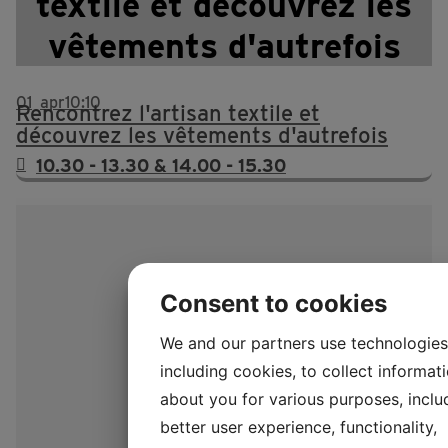
textile et découvrez les
vêtements d'autrefois
01
apr
10:10
Rencontrez l'artisan textile et
découvrez les vêtements d'autrefois
10.30 - 13.30 & 14.00 - 15.30
Consent to cookies
We and our partners use technologies
including cookies, to collect informat
about you for various purposes, inclu
better user experience, functionality,