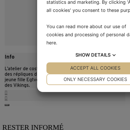
statistics and marketing. By clicking 
all cookies' you consent to these pur
You can read more about our use of
cookies and processing of personal d
here
.
SHOW
DETAILS
Info
YES
ACCEPT ALL COOKIES
NO
YES
NO
L’atelier de costumes est un atelier de travail qui produit
des répliques de costumes, de la jupe en ficelle de la
NECESSARY
PREFERENCE
ONLY NECESSARY COOKIES
jeune fille Egtved aux magnifiques costumes de l’âge
des Vikings.
YES
NO
YES
NO
MARKETING
STATISTICS
RESTER INFORMÉ