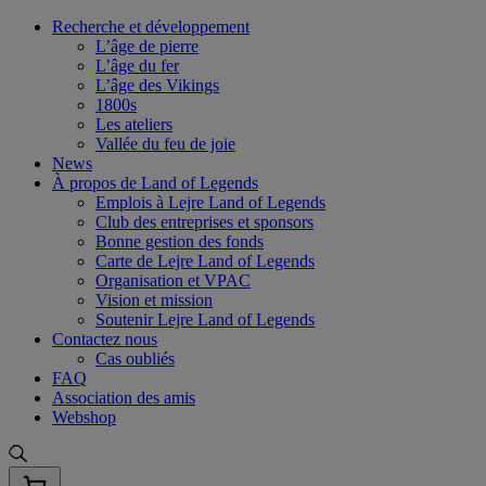
Skip
Recherche et développement
to
L’âge de pierre
content
L’âge du fer
L’âge des Vikings
1800s
Les ateliers
Vallée du feu de joie
News
À propos de Land of Legends
Emplois à Lejre Land of Legends
Club des entreprises et sponsors
Bonne gestion des fonds
Carte de Lejre Land of Legends
Organisation et VPAC
Vision et mission
Soutenir Lejre Land of Legends
Contactez nous
Cas oubliés
FAQ
Association des amis
Webshop