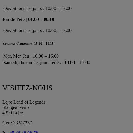
2
Ouvert tous les jours : 10.00 – 17.00
5
j
Fin de l’été | 01.09 – 09.10
u
i
Ouvert tous les jours : 10.00 – 17.00
n
Vacances d’automne | 10.10 – 18.10
Mar, Mer, Jeu : 10.00 – 16.00
Samedi, dimanche, jours fériés : 10.00 – 17.00
VISITEZ-NOUS
Lejre Land of Legends
Slangealléen 2
4320 Lejre
Cvr : 33247257
P.
+45 46 48 08 78