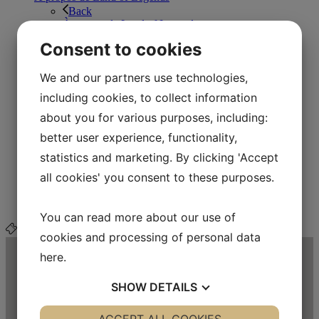
Back
À propos de Land of Legends
Emplois à Lejre Land of Legends
Consent to cookies
Club des entreprises et sponsors
Bonne gestion des fonds
Carte de Lejre Land of Legends
We and our partners use technologies,
Organisation et VPAC
including cookies, to collect information
Vision et mission
Soutenir Lejre Land of Legends
about you for various purposes, including:
Contactez nous
better user experience, functionality,
Back
Contactez nous
statistics and marketing. By clicking 'Accept
Cas oubliés
all cookies' you consent to these purposes.
FAQ
Association des amis
Webshop
You can read more about our use of
Buy ticket
cookies and processing of personal data
here
.
SHOW
DETAILS
YES
ACCEPT ALL COOKIES
NO
YES
NO