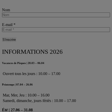
e
n
Nom
d
s
i
E-mail
*
n
a
u
g
u
r
INFORMATIONS 2026
e
T
h
Vacances de Pâques | 28.03 – 06.04
e
W
Ouvert tous les jours : 10.00 – 17.00
i
l
d
Printemps | 07.04 – 26.06
R
o
Mar, Mer, Jeu : 10.00 – 16.00
a
Samedi, dimanche, jours fériés : 10.00 – 17.00
d
l
Été | 27.06 – 31.08
e