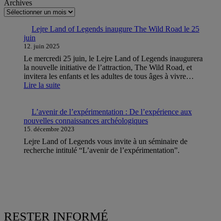
Archives
Lejre Land of Legends inaugure The Wild Road le 25
juin
12. juin 2025
Le mercredi 25 juin, le Lejre Land of Legends inaugurera
la nouvelle initiative de l’attraction, The Wild Road, et
invitera les enfants et les adultes de tous âges à vivre…
Lire la suite
:
L
e
L’avenir de l’expérimentation : De l’expérience aux
j
nouvelles connaissances archéologiques
r
15. décembre 2023
e
Lejre Land of Legends vous invite à un séminaire de
L
recherche intitulé “L’avenir de l’expérimentation”.
a
n
d
o
f
L
e
RESTER INFORMÉ
g