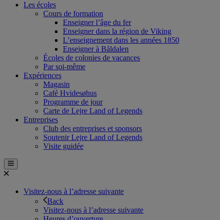
Les écoles
Cours de formation
Enseigner l’âge du fer
Enseigner dans la région de Viking
L’enseignement dans les années 1850
Enseigner à Båldalen
Écoles de colonies de vacances
Par soi-même
Expériences
Magasin
Café Hvidesøhus
Programme de jour
Carte de Lejre Land of Legends
Entreprises
Club des entreprises et sponsors
Soutenir Lejre Land of Legends
Visite guidée
Visitez-nous à l’adresse suivante
Back
Visitez-nous à l’adresse suivante
Heures d’ouverture