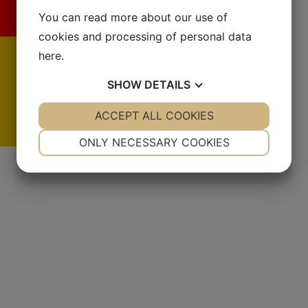
You can read more about our use of
cookies and processing of personal data
here
.
SHOW
DETAILS
YES
ACCEPT ALL COOKIES
NO
YES
NO
NECESSARY
PREFERENCES
ONLY NECESSARY COOKIES
De
YES
NO
YES
NO
MARKETING
STATISTICS