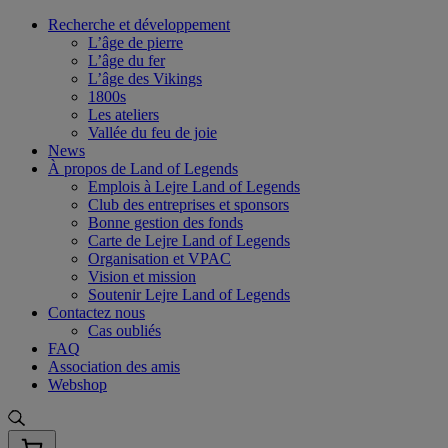
Skip
Recherche et développement
to
L’âge de pierre
content
L’âge du fer
L’âge des Vikings
1800s
Les ateliers
Vallée du feu de joie
News
À propos de Land of Legends
Emplois à Lejre Land of Legends
Club des entreprises et sponsors
Bonne gestion des fonds
Carte de Lejre Land of Legends
Organisation et VPAC
Vision et mission
Soutenir Lejre Land of Legends
Contactez nous
Cas oubliés
FAQ
Association des amis
Webshop