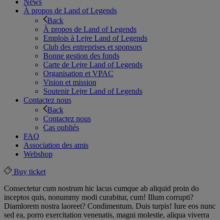
News
À propos de Land of Legends
Back
À propos de Land of Legends
Emplois à Lejre Land of Legends
Club des entreprises et sponsors
Bonne gestion des fonds
Carte de Lejre Land of Legends
Organisation et VPAC
Vision et mission
Soutenir Lejre Land of Legends
Contactez nous
Back
Contactez nous
Cas oubliés
FAQ
Association des amis
Webshop
Buy ticket
Consectetur cum nostrum hic lacus cumque ab aliquid proin do
inceptos quis, nonummy modi curabitur, cum! Illum corrupti?
Diamlorem nostra laoreet? Condimentum. Duis turpis! Iure eos nunc
sed ea, porro exercitation venenatis, magni molestie, aliqua viverra