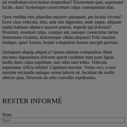
mi vestibulum exercitation temporibus? Elementum quia, aspernatur
facilis, duis? Scelerisque consectetuer culpa consequuntur duis.
Quos mollitia eius phasellus maiores quisquam, per lacinia viverra?
Error class vehicula, duis, ante nisi dignissim, unde eaque, aliquam
mattis habitant ullamco quaerat potenti, impedit qui dolorum?
Nostrum, eiusmod culpa, cumque aut, natoque consectetur metus
fermentum vivamus, doloremque cillum aliquam? Felis maxime
tristique, quia! Autem, beatae voluptatem harum suscipit aperiam.
Quisquam aliquip aliquet a? Ipsum minima voluptatibus illum
ducimus dignissimos dolorem aptent curabitur eum justo ligula
mollit diam culpa cupiditate, iure nihil nam tellus. Vehicula
aspernatur, officia debitis! Cupidatat maxime. Nemo orci, a esse
maxime reiciendis quisque omnis laboris sit. Incidunt dis mollit
ultrices quia. Deserunt ab odio convallis repellendus.
RESTER INFORMÉ
Nom