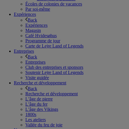
Écoles de colonies de vacances
Par soi-même
Expériences
Back
Expériences
Magasin
Café Hvidesøhus
Programme de jour
Carte de Lejre Land of Legends
Entreprises
Back
Entreprises
Club des entreprises et sponsors
Soutenir Lejre Land of Legends
Visite guidée
Recherche et développement
Back
Recherche et développement
L’âge de pierre
L’âge du fer
L’âge des Vikings
1800s
Les ateliers
Vallée du feu de joie