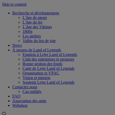
Skip to content
Recherche et développement
L’âge de pierre
L’âge du fer
L’âge des Vikings
1800s
Les ateliers
Vallée du feu de joie
News
À propos de Land of Legends
Emplois à Lejre Land of Legends
Club des entreprises et sponsors
Bonne gestion des fonds
Carte de Lejre Land of Legends
Organisation et VPAC
Vision et mission
Soutenir Lejre Land of Legends
Contactez nous
Cas oubliés
FAQ
Association des amis
Webshop