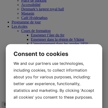
Place de parking
Accessibilité
Denmark’s largest royal hall
Magasin
Café Hvidesøhus
Programme de jour
Les écoles
Cours de formation
Enseigner l’âge du fer
Enseigner dans la région de Viking
L’enseignement dans les années 1850
Enseigner à Båldalen
Consent to cookies
Écoles de colonies de vacances
Par soi-même
Expériences
We and our partners use technologies,
Magasin
including cookies, to collect information
Café Hvidesøhus
Programme de jour
about you for various purposes, including:
Carte de Lejre Land of Legends
Entreprises
better user experience, functionality,
Club des entreprises et sponsors
statistics and marketing. By clicking 'Accept
Soutenir Lejre Land of Legends
Visite guidée
all cookies' you consent to these purposes.