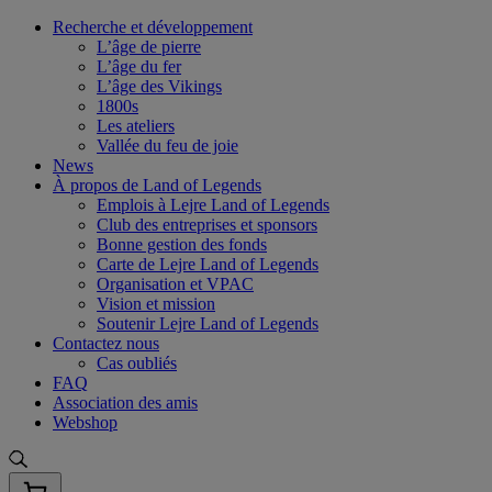
Skip
Recherche et développement
to
L’âge de pierre
content
L’âge du fer
L’âge des Vikings
1800s
Les ateliers
Vallée du feu de joie
News
À propos de Land of Legends
Emplois à Lejre Land of Legends
Club des entreprises et sponsors
Bonne gestion des fonds
Carte de Lejre Land of Legends
Organisation et VPAC
Vision et mission
Soutenir Lejre Land of Legends
Contactez nous
Cas oubliés
FAQ
Association des amis
Webshop