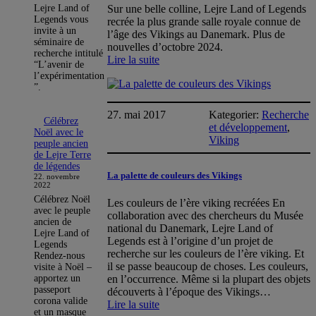
25
Lejre Land of
Sur une belle colline, Lejre Land of Legends
juin
Legends vous
recrée la plus grande salle royale connue de
invite à un
l’âge des Vikings au Danemark. Plus de
séminaire de
nouvelles d’octobre 2024.
recherche intitulé
:
Lire la suite
“L’avenir de
Nouvelles
l’expérimentation
du
”.
Royal
Hall
27. mai 2017
Kategorier:
Recherche
Célébrez
et développement
, 
Noël avec le
Viking
peuple ancien
de Lejre Terre
de légendes
La palette de couleurs des Vikings
22. novembre
2022
Célébrez Noël
Les couleurs de l’ère viking recréées En
avec le peuple
collaboration avec des chercheurs du Musée
ancien de
national du Danemark, Lejre Land of
Lejre Land of
Legends est à l’origine d’un projet de
Legends
recherche sur les couleurs de l’ère viking. Et
Rendez-nous
il se passe beaucoup de choses. Les couleurs,
visite à Noël –
apportez un
en l’occurrence. Même si la plupart des objets
passeport
découverts à l’époque des Vikings…
corona valide
:
Lire la suite
et un masque