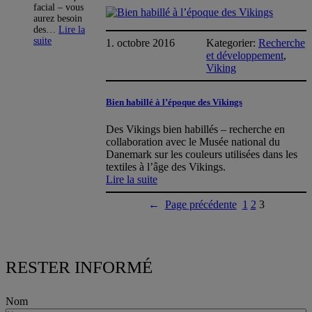
La
facial – vous
palette
aurez besoin
de
des…
Lire la
couleurs
:
suite
1. octobre 2016
Kategorier:
Recherche
des
Célébrez
et développement
, 
Noël
Vikings
Viking
avec
le
peuple
Bien habillé à l’époque des Vikings
ancien
de
Des Vikings bien habillés – recherche en
Lejre
Terre
collaboration avec le Musée national du
de
Danemark sur les couleurs utilisées dans les
légendes
textiles à l’âge des Vikings.
:
Lire la suite
Bien
habillé
←
Page précédente
1
2
3
à
l’époque
des
Vikings
RESTER INFORMÉ
Nom