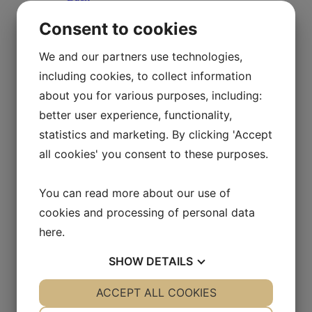
Entreprises
Club des entreprises et sponsors
Consent to cookies
Soutenir Lejre Land of Legends
Visite guidée
We and our partners use technologies,
Recherche et développement
Back
including cookies, to collect information
Recherche et développement
about you for various purposes, including:
L’âge de pierre
L’âge du fer
better user experience, functionality,
L’âge des Vikings
statistics and marketing. By clicking 'Accept
1800s
Les ateliers
all cookies' you consent to these purposes.
Vallée du feu de joie
News
À propos de Land of Legends
You can read more about our use of
Back
cookies and processing of personal data
À propos de Land of Legends
Emplois à Lejre Land of Legends
here
.
Club des entreprises et sponsors
Bonne gestion des fonds
SHOW
DETAILS
Carte de Lejre Land of Legends
Organisation et VPAC
Vision et mission
YES
ACCEPT ALL COOKIES
NO
YES
NO
Soutenir Lejre Land of Legends