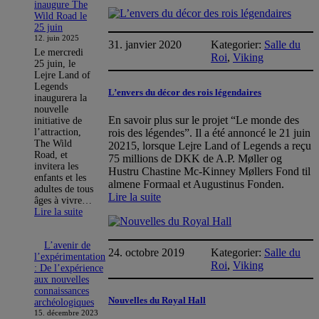
Les
inaugure The
Kongehallen
Wild Road le
ouvrent
25 juin
12. juin 2025
le
31. janvier 2020
Kategorier:
Salle du
17
Le mercredi
Roi
, 
Viking
25 juin, le
juin
Lejre Land of
2020
Legends
L’envers du décor des rois légendaires
inaugurera la
nouvelle
En savoir plus sur le projet “Le monde des
initiative de
l’attraction,
rois des légendes”. Il a été annoncé le 21 juin
The Wild
20215, lorsque Lejre Land of Legends a reçu
Road, et
75 millions de DKK de A.P. Møller og
invitera les
Hustru Chastine Mc-Kinney Møllers Fond til
enfants et les
almene Formaal et Augustinus Fonden.
adultes de tous
:
Lire la suite
âges à vivre…
L’envers
:
Lire la suite
du
Lejre
Land
décor
of
L’avenir de
des
24. octobre 2019
Kategorier:
Salle du
Legends
l’expérimentation
rois
Roi
, 
Viking
inaugure
: De l’expérience
légendaires
The
aux nouvelles
Wild
connaissances
Nouvelles du Royal Hall
Road
archéologiques
le
15. décembre 2023