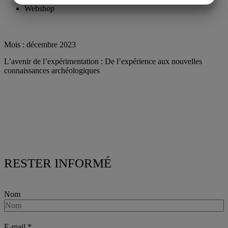
Webshop
MARKETING
STATISTICS
Buy ticket
Mois :
décembre 2023
L’avenir de l’expérimentation : De l’expérience aux nouvelles
connaissances archéologiques
RESTER INFORMÉ
Nom
E-mail
*