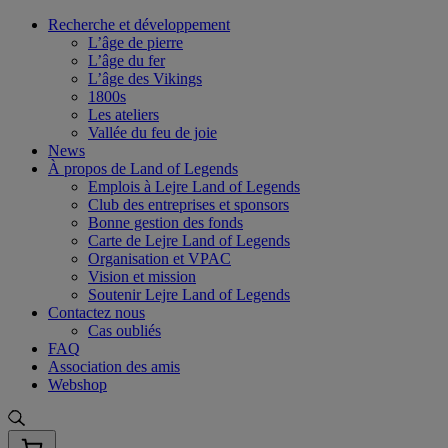
Skip
Recherche et développement
to
L’âge de pierre
content
L’âge du fer
L’âge des Vikings
1800s
Les ateliers
Vallée du feu de joie
News
À propos de Land of Legends
Emplois à Lejre Land of Legends
Club des entreprises et sponsors
Bonne gestion des fonds
Carte de Lejre Land of Legends
Organisation et VPAC
Vision et mission
Soutenir Lejre Land of Legends
Contactez nous
Cas oubliés
FAQ
Association des amis
Webshop