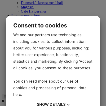
Denmark’s largest royal hall
Magasin
Café Hvidesøhus
Programme de jour
Les écoles
Consent to cookies
Cours de formation
Enseigner l’âge du fer
Enseigner dans la région de Viking
We and our partners use technologies,
L’enseignement dans les années 1850
including cookies, to collect information
Enseigner à Båldalen
Écoles de colonies de vacances
about you for various purposes, including:
Par soi-même
Expériences
better user experience, functionality,
Magasin
statistics and marketing. By clicking 'Accept
Café Hvidesøhus
Programme de jour
all cookies' you consent to these purposes.
Carte de Lejre Land of Legends
Entreprises
Club des entreprises et sponsors
You can read more about our use of
Soutenir Lejre Land of Legends
cookies and processing of personal data
Visite guidée
here
.
SHOW
DETAILS