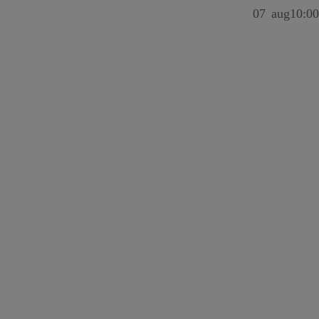
07
aug
10:00