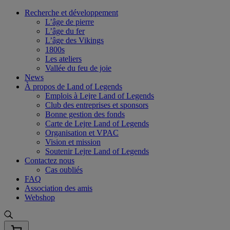
Skip
Recherche et développement
to
L’âge de pierre
content
L’âge du fer
L’âge des Vikings
1800s
Les ateliers
Vallée du feu de joie
News
À propos de Land of Legends
Emplois à Lejre Land of Legends
Club des entreprises et sponsors
Bonne gestion des fonds
Carte de Lejre Land of Legends
Organisation et VPAC
Vision et mission
Soutenir Lejre Land of Legends
Contactez nous
Cas oubliés
FAQ
Association des amis
Webshop