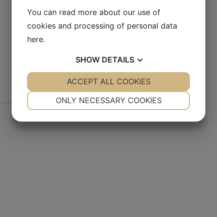
You can read more about our use of
cookies and processing of personal data
here
.
SHOW
DETAILS
YES
ACCEPT ALL COOKIES
NO
YES
NO
NECESSARY
PREFERENCES
ONLY NECESSARY COOKIES
De
YES
NO
YES
NO
MARKETING
STATISTICS