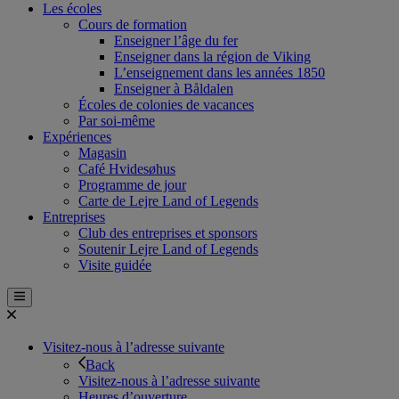
Les écoles
Cours de formation
Enseigner l’âge du fer
Enseigner dans la région de Viking
L’enseignement dans les années 1850
Enseigner à Båldalen
Écoles de colonies de vacances
Par soi-même
Expériences
Magasin
Café Hvidesøhus
Programme de jour
Carte de Lejre Land of Legends
Entreprises
Club des entreprises et sponsors
Soutenir Lejre Land of Legends
Visite guidée
Visitez-nous à l’adresse suivante
Back
Visitez-nous à l’adresse suivante
Heures d’ouverture