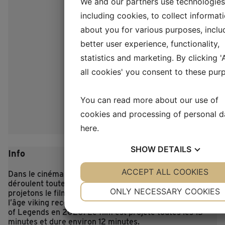
We and our partners use technologies
including cookies, to collect informat
about you for various purposes, inclu
better user experience, functionality,
statistics and marketing. By clicking 
all cookies' you consent to these pur
You can read more about our use of
cookies and processing of personal d
here
.
SHOW
DETAILS
Info
YES
ACCEPT ALL COOKIES
NO
YES
NO
Dans le cinéma Land of Legends, les histoires se
déroulent toute la journée. Dans le cinéma, nous
NECESSARY
PREFERENCE
ONLY NECESSARY COOKIES
projetons le film sur la construction de la salle du roi de
l’âge viking reconstituée, qui a été achevée à Lejre Land
YES
NO
YES
NO
of Legends en 2020.
Le film est projeté toutes les 15
minutes et dure environ 12 minutes.
MARKETING
STATISTICS