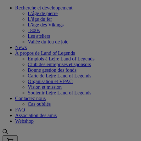
Skip
Recherche et développement
to
L’âge de pierre
content
L’âge du fer
L’âge des Vikings
1800s
Les ateliers
Vallée du feu de joie
News
À propos de Land of Legends
Emplois à Lejre Land of Legends
Club des entreprises et sponsors
Bonne gestion des fonds
Carte de Lejre Land of Legends
Organisation et VPAC
Vision et mission
Soutenir Lejre Land of Legends
Contactez nous
Cas oubliés
FAQ
Association des amis
Webshop