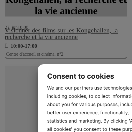
la vie ancienne
27
jun
10:00
Visionner des films sur les Kongehallen, la
recherche et la vie ancienne
10:00-17:00
Centre d'accueil et cinéma, n°2
Consent to cookies
We and our partners use technologies
including cookies, to collect informat
about you for various purposes, inclu
better user experience, functionality,
statistics and marketing. By clicking 
all cookies' you consent to these pur