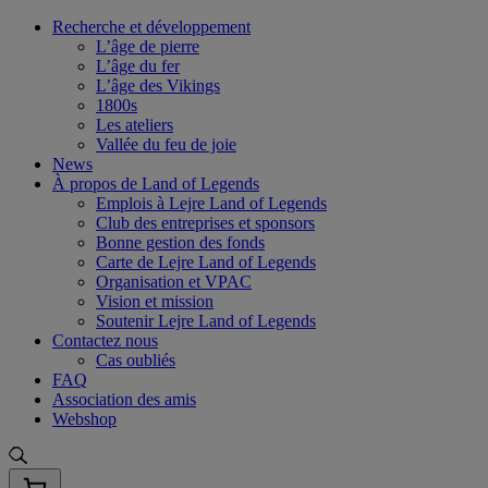
Skip
Recherche et développement
to
L’âge de pierre
content
L’âge du fer
L’âge des Vikings
1800s
Les ateliers
Vallée du feu de joie
News
À propos de Land of Legends
Emplois à Lejre Land of Legends
Club des entreprises et sponsors
Bonne gestion des fonds
Carte de Lejre Land of Legends
Organisation et VPAC
Vision et mission
Soutenir Lejre Land of Legends
Contactez nous
Cas oubliés
FAQ
Association des amis
Webshop