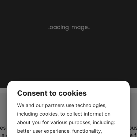
Consent to cookies
We and our partners use technologies,
including cookies, to collect information
about you for various purposes, including:
s se déroulent toute la journée. Dans le cinéma, nous 
better user experience, functionality,
qui a été achevée à Lejre Land of Legends en 2020.
Le f