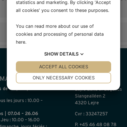
statistics and marketing. By clicking 'Accept
all cookies' you consent to these purposes.
You can read more about our use of
cookies and processing of personal data
here
.
SHOW
DETAILS
YES
ACCEPT ALL COOKIES
NO
YES
NO
NECESSARY
PREFERENCES
MATIONS 2026
VISITEZ-NOUS
ONLY NECESSARY COOKIES
YES
NO
YES
NO
 de Pâques | 28.03 –
Lejre Land of Legends
MARKETING
STATISTICS
Slangealléen 2
us les jours : 10.00 –
4320 Lejre
s | 07.04 – 26.06
Cvr : 33247257
 Jeu : 10.00 – 16.00
P.
+45 46 48 08 78
imanche, jours fériés :