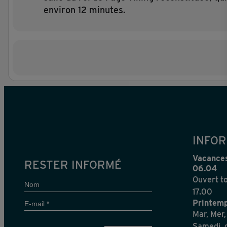
environ 12 minutes.
INFOR
Vacances
RESTER INFORMÉ
06.04
Ouvert to
Nom
17.00
E-
Printemp
mail
Mar, Mer,
*
Samedi, d