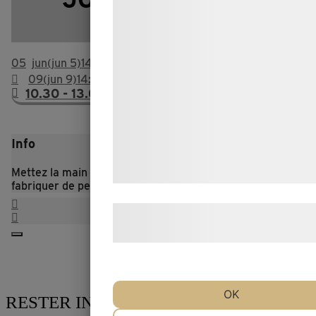
formål, herunder: Tilpasning af annonc
L'ARGILE
bedre brugeroplevelse, funktionalitet,
statistik og marketing. Disse oplysnin
05
jun
(jun 5)
14:40
kan blive delt med annoncerings- og
09
(jun 9)
14:40
10.30 - 13.00
analysepartnere, som kan kombinere
med data, du tidligere har givet dem e
de har indsamlet gennem din brug af 
Info
tjenester. Ved at klikke på 'OK' giver 
Mettez la main sur des plastiques anciens et essayez de
samtykke til disse formål.
fabriquer de petites figurines en argile.
Læs mere om vores brug af cookies 
behandling af persondata
her
.
OK
RESTER INFORMÉ
NØDVENDIGE
PRÆFERENCE