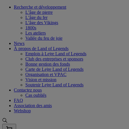
Skip
Recherche et développement
to
L’âge de pierre
content
L’âge du fer
L’âge des Vikings
1800s
Les ateliers
Vallée du feu de joie
News
À propos de Land of Legends
Emplois à Lejre Land of Legends
Club des entreprises et sponsors
Bonne gestion des fonds
Carte de Lejre Land of Legends
Organisation et VPAC
Vision et mission
Soutenir Lejre Land of Legends
Contactez nous
Cas oubliés
FAQ
Association des amis
Webshop