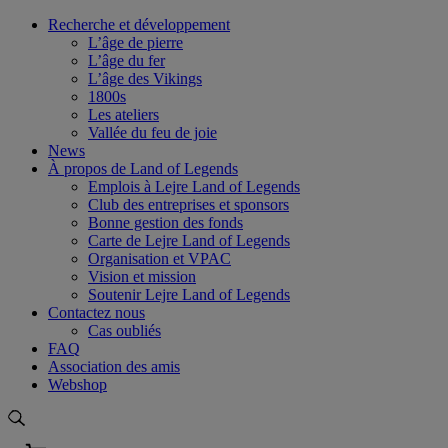
Skip
Recherche et développement
to
L’âge de pierre
content
L’âge du fer
L’âge des Vikings
1800s
Les ateliers
Vallée du feu de joie
News
À propos de Land of Legends
Emplois à Lejre Land of Legends
Club des entreprises et sponsors
Bonne gestion des fonds
Carte de Lejre Land of Legends
Organisation et VPAC
Vision et mission
Soutenir Lejre Land of Legends
Contactez nous
Cas oubliés
FAQ
Association des amis
Webshop