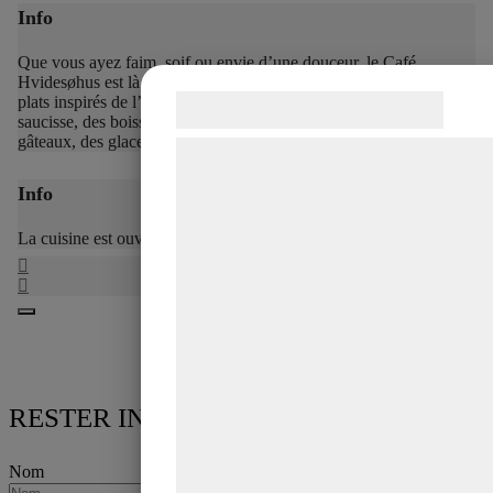
Info
Que vous ayez faim, soif ou envie d’une douceur, le Café
Hvidesøhus est là pour vous aider.
Vous y trouverez de délicieux
plats inspirés de l’histoire, ainsi que des sandwichs, des roulés à la
Samtykke til cookies
saucisse, des boissons non alcoolisées, de la bière, du café, des
gâteaux, des glaces et bien d’autres choses encore.
Vi og vores samarbejdspartnere brug
teknologier, herunder cookies, til at
Info
indsamle oplysninger om dig til forske
La cuisine est ouverte de 11h30 à 15h30
formål, herunder: Tilpasning af annonc
bedre brugeroplevelse, funktionalitet,
statistik og marketing. Disse oplysnin
kan blive delt med annoncerings- og
analysepartnere, som kan kombinere
med data, du tidligere har givet dem e
RESTER INFORMÉ
de har indsamlet gennem din brug af 
tjenester. Ved at klikke på 'OK' giver 
Nom
samtykke til disse formål.