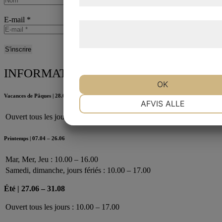
E-mail
*
Læs mere om vores brug af cookies 
behandling af persondata
her
.
INFORMATIONS 2026
OK
Vacances de Pâques | 28.03 – 06.04
NØDVENDIGE
PRÆFERENCE
AFVIS ALLE
Ouvert tous les jours : 10.00 – 17.00
MARKETING
STATISTIK
Printemps | 07.04 – 26.06
Mar, Mer, Jeu : 10.00 – 16.00
Samedi, dimanche, jours fériés : 10.00 – 17.00
Été | 27.06 – 31.08
Ouvert tous les jours : 10.00 – 17.00