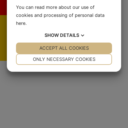
You can read more about our use of
cookies and processing of personal data
here
.
SHOW
DETAILS
YES
ACCEPT ALL COOKIES
NO
YES
NO
NECESSARY
PREFERENCES
ONLY NECESSARY COOKIES
De
YES
NO
YES
NO
MARKETING
STATISTICS