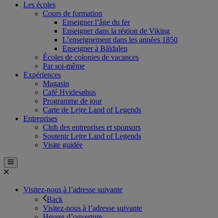
Les écoles
Cours de formation
Enseigner l’âge du fer
Enseigner dans la région de Viking
L’enseignement dans les années 1850
Enseigner à Båldalen
Écoles de colonies de vacances
Par soi-même
Expériences
Magasin
Café Hvidesøhus
Programme de jour
Carte de Lejre Land of Legends
Entreprises
Club des entreprises et sponsors
Soutenir Lejre Land of Legends
Visite guidée
Visitez-nous à l’adresse suivante
Back
Visitez-nous à l’adresse suivante
Heures d’ouverture