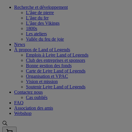
Skip
Recherche et développement
to
L’âge de pierre
content
L’âge du fer
L’âge des Vikings
1800s
Les ateliers
Vallée du feu de joie
News
À propos de Land of Legends
Emplois à Lejre Land of Legends
Club des entreprises et sponsors
Bonne gestion des fonds
Carte de Lejre Land of Legends
Organisation et VPAC
Vision et mission
Soutenir Lejre Land of Legends
Contactez nous
Cas oubliés
FAQ
Association des amis
Webshop