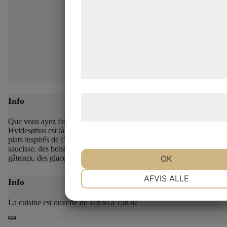
kan blive delt med annoncerings- og
analysepartnere, som kan kombinere
med data, du tidligere har givet dem e
de har indsamlet gennem din brug af 
tjenester. Ved at klikke på 'OK' giver 
samtykke til disse formål.
Læs mere om vores brug af cookies 
Info
behandling af persondata
her
.
Que vous ayez faim, soif ou envie d’une douceur, le Café
Hvidesøhus est là pour vous aider.
Vous y trouverez de délicieux
plats inspirés de l’histoire, ainsi que des sandwichs, des roulés à la
saucisse, des boissons non alcoolisées, de la bière, du café, des
OK
gâteaux, des glaces et bien d’autres choses encore.
NØDVENDIGE
PRÆFERENCE
AFVIS ALLE
Info
La cuisine est ouverte de 11h30 à 15h30
MARKETING
STATISTIK