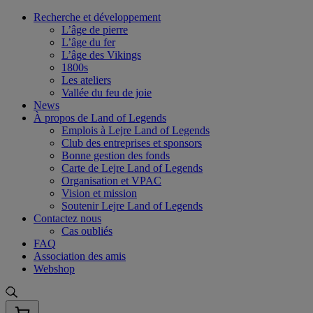
Skip
Recherche et développement
to
L’âge de pierre
content
L’âge du fer
L’âge des Vikings
1800s
Les ateliers
Vallée du feu de joie
News
À propos de Land of Legends
Emplois à Lejre Land of Legends
Club des entreprises et sponsors
Bonne gestion des fonds
Carte de Lejre Land of Legends
Organisation et VPAC
Vision et mission
Soutenir Lejre Land of Legends
Contactez nous
Cas oubliés
FAQ
Association des amis
Webshop