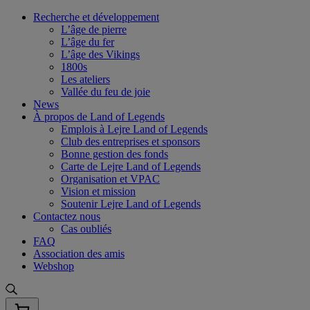
Skip
Recherche et développement
to
L’âge de pierre
content
L’âge du fer
L’âge des Vikings
1800s
Les ateliers
Vallée du feu de joie
News
À propos de Land of Legends
Emplois à Lejre Land of Legends
Club des entreprises et sponsors
Bonne gestion des fonds
Carte de Lejre Land of Legends
Organisation et VPAC
Vision et mission
Soutenir Lejre Land of Legends
Contactez nous
Cas oubliés
FAQ
Association des amis
Webshop