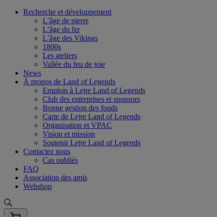
Skip
Recherche et développement
to
L’âge de pierre
content
L’âge du fer
L’âge des Vikings
1800s
Les ateliers
Vallée du feu de joie
News
À propos de Land of Legends
Emplois à Lejre Land of Legends
Club des entreprises et sponsors
Bonne gestion des fonds
Carte de Lejre Land of Legends
Organisation et VPAC
Vision et mission
Soutenir Lejre Land of Legends
Contactez nous
Cas oubliés
FAQ
Association des amis
Webshop